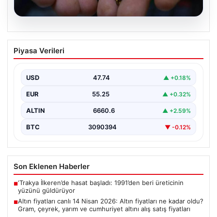
07.08.2026
Altın fiyatları canlı 14 Nisan 2026: Altın
Piyasa Verileri
fiyatları ne kadar oldu? Gram, çeyrek,
yarım ve cumhuriyet altını alış satış
fiyatları
USD
47.74
▲ +0.18%
{"title": "14 Nisan 2026 Güncel Altın Fiyatları: Gram,
EUR
55.25
▲ +0.32%
Çeyrek, Yarım ve Cumhuriyet Altını Satış…
ALTIN
6660.6
▲ +2.59%
BTC
3090394
▼ -0.12%
Son Eklenen Haberler
‘Trakya İlkeren’de hasat başladı: 1991’den beri üreticinin
■
yüzünü güldürüyor
Altın fiyatları canlı 14 Nisan 2026: Altın fiyatları ne kadar oldu?
■
Gram, çeyrek, yarım ve cumhuriyet altını alış satış fiyatları