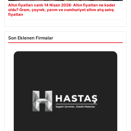
Altın fiyatları canlı 14 Nisan 2026: Altın fiyatları ne kadar
oldu? Gram, çeyrek, yarım ve cumhuriyet altını alış satış
fiyatları
Son Eklenen Firmalar