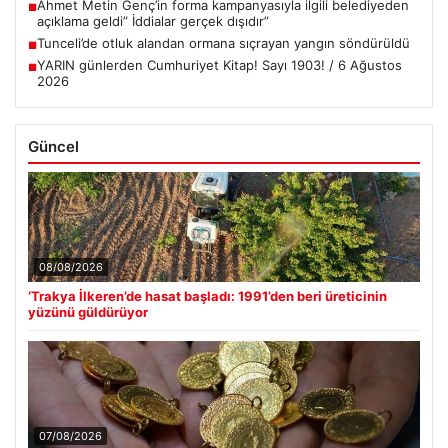
Ahmet Metin Genç’in forma kampanyasıyla ilgili belediyeden
■
açıklama geldi” İddialar gerçek dışıdır”
Tunceli’de otluk alandan ormana sıçrayan yangın söndürüldü
■
YARIN günlerden Cumhuriyet Kitap! Sayı 1903! / 6 Ağustos
■
2026
Güncel
08/08/2026
‘Trakya İlkeren’de hasat başladı: 1991’den beri üreticinin
yüzünü güldürüyor
07/08/2026