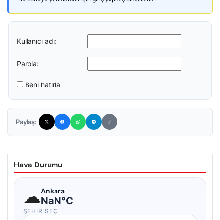
Kullanıcı adı:
Parola:
Beni hatırla
Paylaş:
Hava Durumu
☁
Ankara
NaN°C
ŞEHIR SEÇ