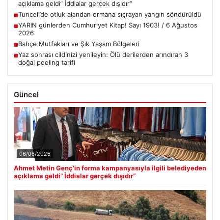
açıklama geldi” İddialar gerçek dışıdır”
Tunceli’de otluk alandan ormana sıçrayan yangın söndürüldü
■
YARIN günlerden Cumhuriyet Kitap! Sayı 1903! / 6 Ağustos
■
2026
Bahçe Mutfakları ve Şık Yaşam Bölgeleri
■
Yaz sonrası cildinizi yenileyin: Ölü derilerden arındıran 3
■
doğal peeling tarifi
Güncel
06/08/2026
Ahmet Metin Genç’in forma kampanyasıyla ilgili belediyeden
açıklama geldi” İddialar gerçek dışıdır”