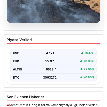
05.08.2026
Tunceli’de otluk alandan ormana
Piyasa Verileri
sıçrayan yangın söndürüldü
{ "title": "Tunceli’de Otluk Alandan Ormana Sıçrayan
Yangın Kontrol Altına Alındı", "content": "Tunceli’nin
USD
47.71
▲ +0.17%
çeşitli…
EUR
55.07
▲ +0.09%
ALTIN
6628.4
▲ +2.09%
BTC
3093272
▲ +0.80%
Son Eklenen Haberler
Ahmet Metin Genç’in forma kampanyasıyla ilgili belediyeden
■