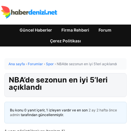
Güncel Haberler
Firma Rehberi
Forum
Çerez Politikası
Ana sayfa
›
Forumlar
›
Spor
›
NBA’de sezonun en iyi 5’leri açıklandı
NBA’de sezonun en iyi 5’leri
açıklandı
Bu konu 0 yanıt içerir, 1 izleyen vardır ve en son
2 ay 2 hafta önce
admin
tarafından güncellenmiştir.