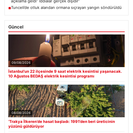
açıklama geldi” İddialar gerçek dışıdır”
Tunceli’de otluk alandan ormana sıçrayan yangın söndürüldü
■
Güncel
09/08/2026
İstanbul’un 22 ilçesinde 9 saat elektrik kesintisi yaşanacak.
10 Ağustos BEDAŞ elektrik kesintisi programı
08/08/2026
‘Trakya İlkeren’de hasat başladı: 1991’den beri üreticinin
yüzünü güldürüyor