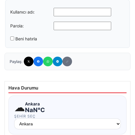
Kullanıcı adı:
Parola:
Beni hatırla
Paylaş:
Hava Durumu
☁
Ankara
NaN°C
ŞEHIR SEÇ