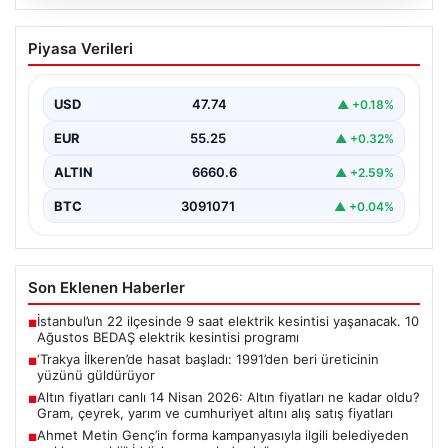
08.08.2026
‘Trakya İlkeren’de hasat başladı:
Piyasa Verileri
1991’den beri üreticinin yüzünü
güldürüyor
USD
47.74
▲ +0.18%
EUR
55.25
▲ +0.32%
ALTIN
6660.6
▲ +2.59%
BTC
3091071
▲ +0.04%
Son Eklenen Haberler
İstanbul’un 22 ilçesinde 9 saat elektrik kesintisi yaşanacak. 10
■
Ağustos BEDAŞ elektrik kesintisi programı
‘Trakya İlkeren’de hasat başladı: 1991’den beri üreticinin
■
yüzünü güldürüyor
Altın fiyatları canlı 14 Nisan 2026: Altın fiyatları ne kadar oldu?
■
Gram, çeyrek, yarım ve cumhuriyet altını alış satış fiyatları
Ahmet Metin Genç’in forma kampanyasıyla ilgili belediyeden
■