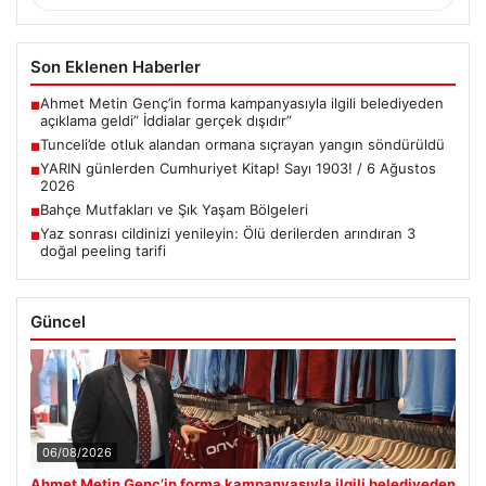
Son Eklenen Haberler
Ahmet Metin Genç’in forma kampanyasıyla ilgili belediyeden
■
açıklama geldi” İddialar gerçek dışıdır”
Tunceli’de otluk alandan ormana sıçrayan yangın söndürüldü
■
YARIN günlerden Cumhuriyet Kitap! Sayı 1903! / 6 Ağustos
■
2026
Bahçe Mutfakları ve Şık Yaşam Bölgeleri
■
Yaz sonrası cildinizi yenileyin: Ölü derilerden arındıran 3
■
doğal peeling tarifi
Güncel
06/08/2026
Ahmet Metin Genç’in forma kampanyasıyla ilgili belediyeden