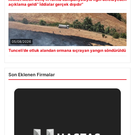
açıklama geldi” İddialar gerçek dışıdır”
05/08/2026
Tunceli’de otluk alandan ormana sıçrayan yangın söndürüldü
Son Eklenen Firmalar