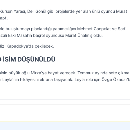
rşun Yarası, Deli Gönül gibi projelerde yer alan ünlü oyuncu Murat
aptı.
le buluşturmayı planlandığı yapımcılığını Mehmet Canpolat ve Sadi
mzalı Eski Masal’ın başrol oyuncusu Murat Ünalmış oldu.
izi Kapadokya’da çekilecek.
O İSİM DÜŞÜNÜLDÜ
lesinin büyük oğlu Mirza’ya hayat verecek. Temmuz ayında sete çıkma
 Leyla’nın hikâyesini ekrana taşıyacak. Leyla rolü için Özge Özacar’l