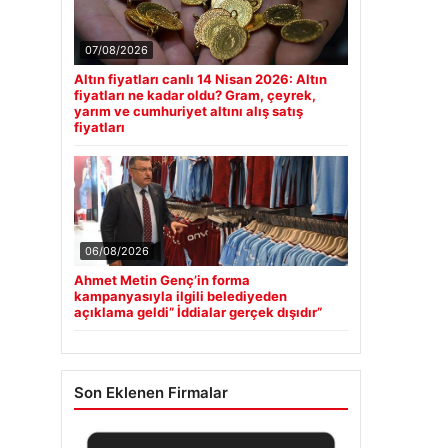
07/08/2026
Altın fiyatları canlı 14 Nisan 2026: Altın
fiyatları ne kadar oldu? Gram, çeyrek,
yarım ve cumhuriyet altını alış satış
fiyatları
06/08/2026
Ahmet Metin Genç’in forma
kampanyasıyla ilgili belediyeden
açıklama geldi” İddialar gerçek dışıdır”
Son Eklenen Firmalar