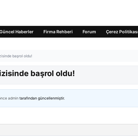
Güncel Haberler
Firma Rehberi
Forum
Çerez Politikas
isinde başrol oldu!
zisinde başrol oldu!
 önce
admin
tarafından güncellenmiştir.