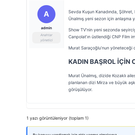
Sevda Kuşun Kanadında, Şöhret, Ku
A
Ünalmış yeni sezon için anlaşma y
admin
Show TV’nin yeni sezonda seyirciy
Anahtar
Canpolat’ın üstlendiği CNP Film i
yönetici
Murat Saraçoğlu’nun yöneteceği d
KADIN BAŞROL İÇİN 
Murat Ünalmış, dizide Kozaklı ai
planlanan dizi Mirza ve büyük aşkı
görüşülüyor.
1 yazı görüntüleniyor (toplam 1)
Bu konuyu yanıtlamak için giriş yapmış olmalısınız.