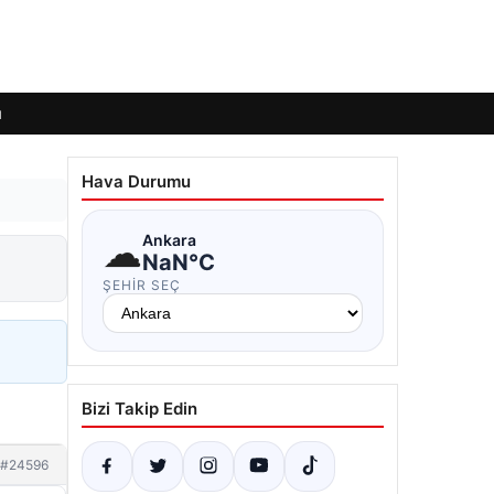
ı
Hava Durumu
☁
Ankara
NaN°C
ŞEHIR SEÇ
Bizi Takip Edin
#24596