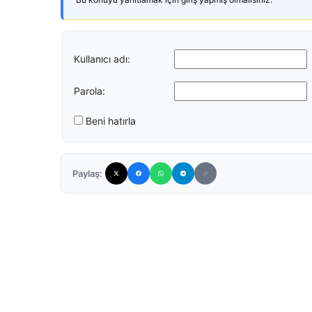
Kullanıcı adı:
Parola:
Beni hatırla
Paylaş: