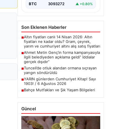
BTC
3093272
▲ +0.80%
Son Eklenen Haberler
Altın fiyatları canlı 14 Nisan 2026: Altın
■
fiyatları ne kadar oldu? Gram, çeyrek,
yarım ve cumhuriyet altını alış satış fiyatları
Ahmet Metin Genç’in forma kampanyasıyla
■
ilgili belediyeden açıklama geldi” İddialar
gerçek dışıdır”
Tunceli’de otluk alandan ormana sıçrayan
■
yangın söndürüldü
YARIN günlerden Cumhuriyet Kitap! Sayı
■
1903! / 6 Ağustos 2026
Bahçe Mutfakları ve Şık Yaşam Bölgeleri
■
Güncel