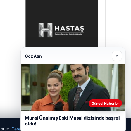
×
Göz Atın
Hastaş Beton
26/05/2026
Güncel Haberler
Murat Ünalmış Eski Masal dizisinde başrol
oldu!
ıyoruz.
Çerez Politikamız
Reddet
Kabul Et