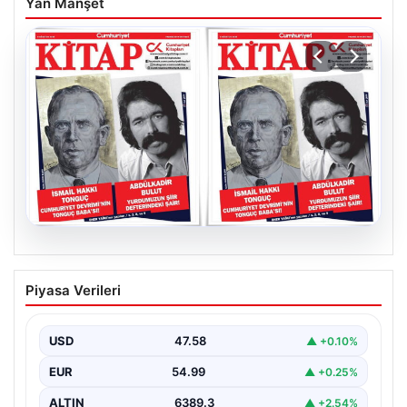
Yan Manşet
05.08.2026
YARIN günlerden Cumhuriyet Kitap!
Piyasa Verileri
Sayı 1903! / 6 Ağustos 2026
USD
47.58
▲ +0.10%
EUR
54.99
▲ +0.25%
ALTIN
6389.3
▲ +2.54%