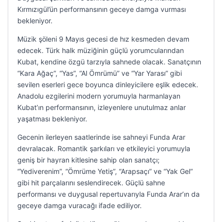
Kırmızıgül’ün performansının geceye damga vurması
bekleniyor.
Müzik şöleni 9 Mayıs gecesi de hız kesmeden devam
edecek. Türk halk müziğinin güçlü yorumcularından
Kubat, kendine özgü tarzıyla sahnede olacak. Sanatçının
“Kara Ağaç”, “Yas”, “Al Ömrümü” ve “Yar Yarası” gibi
sevilen eserleri gece boyunca dinleyicilere eşlik edecek.
Anadolu ezgilerini modern yorumuyla harmanlayan
Kubat’ın performansının, izleyenlere unutulmaz anlar
yaşatması bekleniyor.
Gecenin ilerleyen saatlerinde ise sahneyi Funda Arar
devralacak. Romantik şarkıları ve etkileyici yorumuyla
geniş bir hayran kitlesine sahip olan sanatçı;
“Yediverenim”, “Ömrüme Yetiş”, “Arapsaçı” ve “Yak Gel”
gibi hit parçalarını seslendirecek. Güçlü sahne
performansı ve duygusal repertuvarıyla Funda Arar’ın da
geceye damga vuracağı ifade ediliyor.