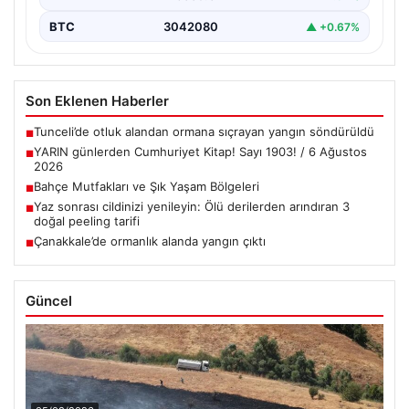
BTC
3042080
▲ +0.67%
Son Eklenen Haberler
Tunceli’de otluk alandan ormana sıçrayan yangın söndürüldü
■
YARIN günlerden Cumhuriyet Kitap! Sayı 1903! / 6 Ağustos
■
2026
Bahçe Mutfakları ve Şık Yaşam Bölgeleri
■
Yaz sonrası cildinizi yenileyin: Ölü derilerden arındıran 3
■
doğal peeling tarifi
Çanakkale’de ormanlık alanda yangın çıktı
■
Güncel