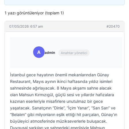
1 yazı görüntüleniyor (toplam 1)
07/05/2026: 6:57 am
#20470
A
admin
Anahtar yönetici
İstanbul gece hayatının önemli mekanlarından Günay
Restaurant, Mayıs ayının ikinci haftasında yıldız isimleri
sahnesinde ağırlayacak. 8 Mayıs akşamı sahne alacak
olan Mahsun Kırmızıgül, güçlü sesi ve yıllardır hafızalara
kazınan eserleriyle misafirlere unutulmaz bir gece
yaşatacak. Sanatçının “Dinle”, “İçim Yanar”, “Sarı Sarı” ve
“Belalım” gibi milyonların eşlik ettiği hit parçaları, Günay’ın
büyüleyici atmosferinde müzikseverlerle buluşacak.
Duygusal şarkıları ve sahnedeki enerjisiyle Mahsun