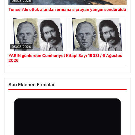
05/08/2026
Tunceli’de otluk alandan ormana sıçrayan yangın söndürüldü
05/08/2026
YARIN günlerden Cumhuriyet Kitap! Sayı 1903! / 6 Ağustos
2026
Son Eklenen Firmalar