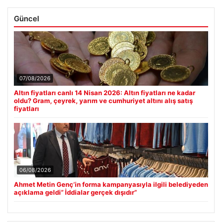
Güncel
07/08/2026
Altın fiyatları canlı 14 Nisan 2026: Altın fiyatları ne kadar
oldu? Gram, çeyrek, yarım ve cumhuriyet altını alış satış
fiyatları
06/08/2026
Ahmet Metin Genç’in forma kampanyasıyla ilgili belediyeden
açıklama geldi” İddialar gerçek dışıdır”