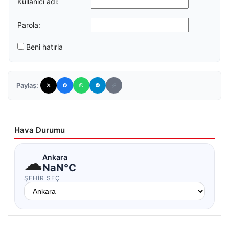
Kullanıcı adı:
Parola:
Beni hatırla
Paylaş:
Hava Durumu
☁
Ankara
NaN°C
ŞEHIR SEÇ