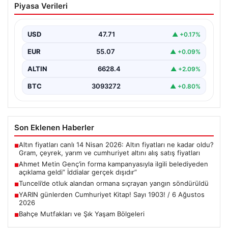
Piyasa Verileri
kampanyasıyla ilgili belediyeden
açıklama geldi” İddialar gerçek dışıdır”
USD
47.71
▲ +0.17%
EUR
55.07
▲ +0.09%
ALTIN
6628.4
▲ +2.09%
BTC
3093272
▲ +0.80%
Son Eklenen Haberler
Altın fiyatları canlı 14 Nisan 2026: Altın fiyatları ne kadar oldu?
■
Gram, çeyrek, yarım ve cumhuriyet altını alış satış fiyatları
Ahmet Metin Genç’in forma kampanyasıyla ilgili belediyeden
■
açıklama geldi” İddialar gerçek dışıdır”
Tunceli’de otluk alandan ormana sıçrayan yangın söndürüldü
■
YARIN günlerden Cumhuriyet Kitap! Sayı 1903! / 6 Ağustos
■
2026
Bahçe Mutfakları ve Şık Yaşam Bölgeleri
■