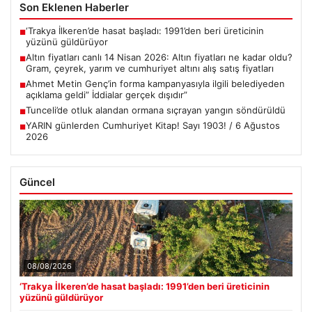
Son Eklenen Haberler
‘Trakya İlkeren’de hasat başladı: 1991’den beri üreticinin
■
yüzünü güldürüyor
Altın fiyatları canlı 14 Nisan 2026: Altın fiyatları ne kadar oldu?
■
Gram, çeyrek, yarım ve cumhuriyet altını alış satış fiyatları
Ahmet Metin Genç’in forma kampanyasıyla ilgili belediyeden
■
açıklama geldi” İddialar gerçek dışıdır”
Tunceli’de otluk alandan ormana sıçrayan yangın söndürüldü
■
YARIN günlerden Cumhuriyet Kitap! Sayı 1903! / 6 Ağustos
■
2026
Güncel
08/08/2026
‘Trakya İlkeren’de hasat başladı: 1991’den beri üreticinin
yüzünü güldürüyor