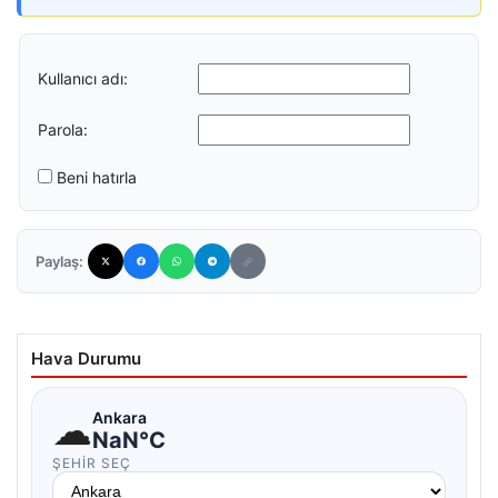
Kullanıcı adı:
Parola:
Beni hatırla
Paylaş:
Hava Durumu
☁
Ankara
NaN°C
ŞEHIR SEÇ