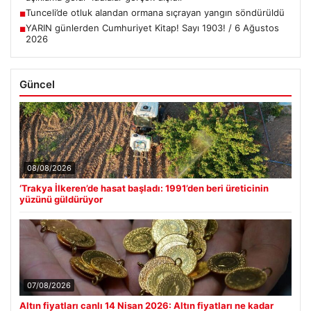
Tunceli’de otluk alandan ormana sıçrayan yangın söndürüldü
■
YARIN günlerden Cumhuriyet Kitap! Sayı 1903! / 6 Ağustos
■
2026
Güncel
08/08/2026
‘Trakya İlkeren’de hasat başladı: 1991’den beri üreticinin
yüzünü güldürüyor
07/08/2026
Altın fiyatları canlı 14 Nisan 2026: Altın fiyatları ne kadar