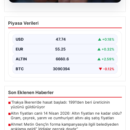
07.08.2026
Altın fiyatları canlı 14 Nisan 2026: Altın
Piyasa Verileri
fiyatları ne kadar oldu? Gram, çeyrek,
yarım ve cumhuriyet altını alış satış
fiyatları
USD
47.74
▲ +0.18%
{"title": "14 Nisan 2026 Güncel Altın Fiyatları: Gram,
EUR
55.25
▲ +0.32%
Çeyrek, Yarım ve Cumhuriyet Altını Satış…
ALTIN
6660.6
▲ +2.59%
BTC
3090394
▼ -0.12%
Son Eklenen Haberler
‘Trakya İlkeren’de hasat başladı: 1991’den beri üreticinin
■
yüzünü güldürüyor
Altın fiyatları canlı 14 Nisan 2026: Altın fiyatları ne kadar oldu?
■
Gram, çeyrek, yarım ve cumhuriyet altını alış satış fiyatları
Ahmet Metin Genç’in forma kampanyasıyla ilgili belediyeden
■
açıklama geldi” İddialar gerçek dışıdır”