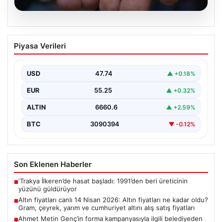
07.08.2026
Altın fiyatları canlı 14 Nisan 2026: Altın
Piyasa Verileri
fiyatları ne kadar oldu? Gram, çeyrek,
yarım ve cumhuriyet altını alış satış
fiyatları
USD
47.74
▲ +0.18%
{"title": "14 Nisan 2026 Güncel Altın Fiyatları: Gram,
EUR
55.25
▲ +0.32%
Çeyrek, Yarım ve Cumhuriyet Altını Satış…
ALTIN
6660.6
▲ +2.59%
BTC
3090394
▼ -0.12%
Son Eklenen Haberler
‘Trakya İlkeren’de hasat başladı: 1991’den beri üreticinin
■
yüzünü güldürüyor
Altın fiyatları canlı 14 Nisan 2026: Altın fiyatları ne kadar oldu?
■
Gram, çeyrek, yarım ve cumhuriyet altını alış satış fiyatları
Ahmet Metin Genç’in forma kampanyasıyla ilgili belediyeden
■