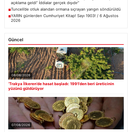
açıklama geldi” İddialar gerçek dışıdır”
Tunceli’de otluk alandan ormana sıçrayan yangın söndürüldü
■
YARIN günlerden Cumhuriyet Kitap! Sayı 1903! / 6 Ağustos
■
2026
Güncel
08/08/2026
‘Trakya İlkeren’de hasat başladı: 1991’den beri üreticinin
yüzünü güldürüyor
07/08/2026