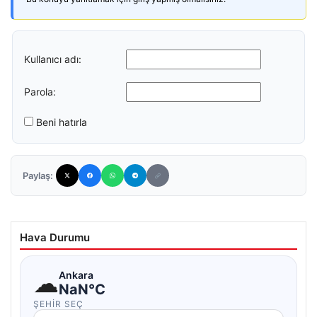
Kullanıcı adı:
Parola:
Beni hatırla
Paylaş:
Hava Durumu
☁
Ankara
NaN°C
ŞEHIR SEÇ