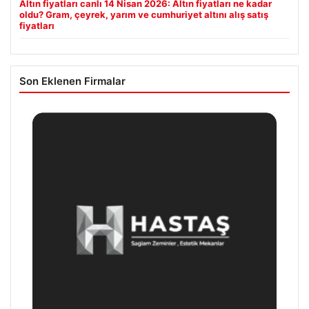
Altın fiyatları canlı 14 Nisan 2026: Altın fiyatları ne kadar
oldu? Gram, çeyrek, yarım ve cumhuriyet altını alış satış
fiyatları
Son Eklenen Firmalar