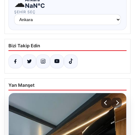
☁
NaN°C
ŞEHIR SEÇ
Bizi Takip Edin
Yan Manşet