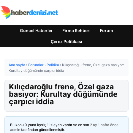
Güncel Haberler
Firma Rehberi
Forum
Çerez Politikası
Ana sayfa
›
Forumlar
›
Politika
›
Kılıçdaroğlu frene, Özel gaza basıyor:
Kurultay düğümünde çarpıcı iddia
Kılıçdaroğlu frene, Özel gaza
basıyor: Kurultay düğümünde
çarpıcı iddia
Bu konu 0 yanıt içerir, 1 izleyen vardır ve en son
2 ay 1 hafta önce
admin
tarafından güncellenmiştir.