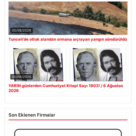
05/08/2026
Tunceli’de otluk alandan ormana sıçrayan yangın söndürüldü
05/08/2026
YARIN günlerden Cumhuriyet Kitap! Sayı 1903! / 6 Ağustos
2026
Son Eklenen Firmalar