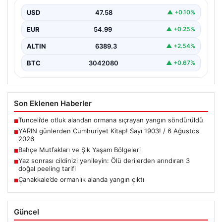
Doğal hava tasarımı günümüzde önemli bir gelişim
yaşamaktadır. Baştan başa özel evlerde ikamet eden…
USD
47.58
▲ +0.10%
EUR
54.99
▲ +0.25%
ALTIN
6389.3
▲ +2.54%
BTC
3042080
▲ +0.67%
Son Eklenen Haberler
Tunceli’de otluk alandan ormana sıçrayan yangın söndürüldü
■
YARIN günlerden Cumhuriyet Kitap! Sayı 1903! / 6 Ağustos
■
2026
Bahçe Mutfakları ve Şık Yaşam Bölgeleri
■
Yaz sonrası cildinizi yenileyin: Ölü derilerden arındıran 3
■
doğal peeling tarifi
Çanakkale’de ormanlık alanda yangın çıktı
■
Güncel