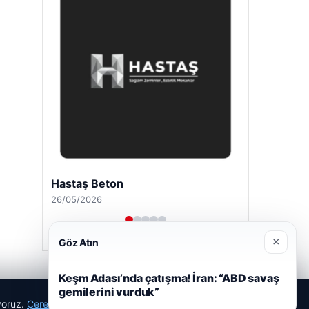
Hastaş Beton
26/05/2026
×
Göz Atın
Keşm Adası’nda çatışma! İran: “ABD savaş
gemilerini vurduk”
ıyoruz.
Çerez Politikamız
Reddet
Kabul Et