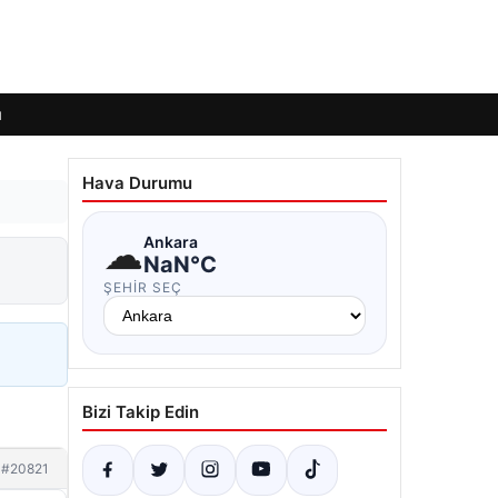
ı
Hava Durumu
☁
Ankara
NaN°C
ŞEHIR SEÇ
Bizi Takip Edin
#20821