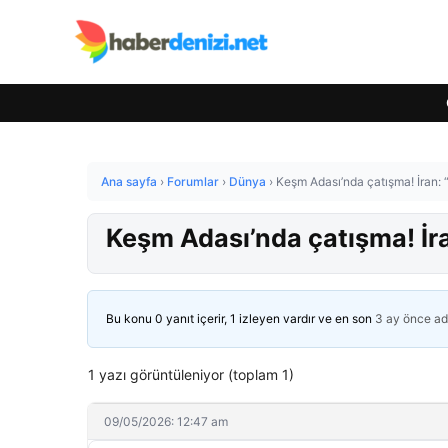
Ana sayfa
›
Forumlar
›
Dünya
›
Keşm Adası’nda çatışma! İran: 
Keşm Adası’nda çatışma! İr
Bu konu 0 yanıt içerir, 1 izleyen vardır ve en son
3 ay önce
ad
1 yazı görüntüleniyor (toplam 1)
09/05/2026: 12:47 am