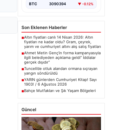
BTC
3090394
▼ -0.12%
Son Eklenen Haberler
Altın fiyatları canlı 14 Nisan 2026: Altın
■
fiyatları ne kadar oldu? Gram, çeyrek,
yarım ve cumhuriyet altını alış satış fiyatları
Ahmet Metin Genç’in forma kampanyasıyla
■
ilgili belediyeden açıklama geldi” İddialar
gerçek dışıdır”
Tunceli’de otluk alandan ormana sıçrayan
■
yangın söndürüldü
YARIN günlerden Cumhuriyet Kitap! Sayı
■
1903! / 6 Ağustos 2026
Bahçe Mutfakları ve Şık Yaşam Bölgeleri
■
Güncel