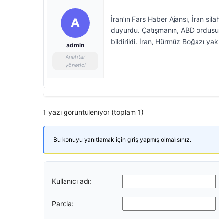
İran’ın Fars Haber Ajansı, İran sil
A
duyurdu. Çatışmanın, ABD ordusunu
bildirildi. İran, Hürmüz Boğazı yak
admin
Anahtar
yönetici
1 yazı görüntüleniyor (toplam 1)
Bu konuyu yanıtlamak için giriş yapmış olmalısınız.
Kullanıcı adı:
Parola: