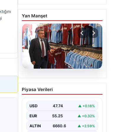
tığını
Yan Manşet
i
06.08.2026
Ahmet Metin Genç’in
Piyasa Verileri
forma kampanyasıyla ilgili
belediyeden açıklama
geldi” İddialar gerçek
USD
47.74
▲ +0.18%
dışıdır”
EUR
55.25
▲ +0.32%
ALTIN
6660.6
▲ +2.59%