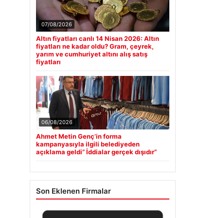
07/08/2026
Altın fiyatları canlı 14 Nisan 2026: Altın
fiyatları ne kadar oldu? Gram, çeyrek,
yarım ve cumhuriyet altını alış satış
fiyatları
06/08/2026
Ahmet Metin Genç’in forma
kampanyasıyla ilgili belediyeden
açıklama geldi” İddialar gerçek dışıdır”
Son Eklenen Firmalar