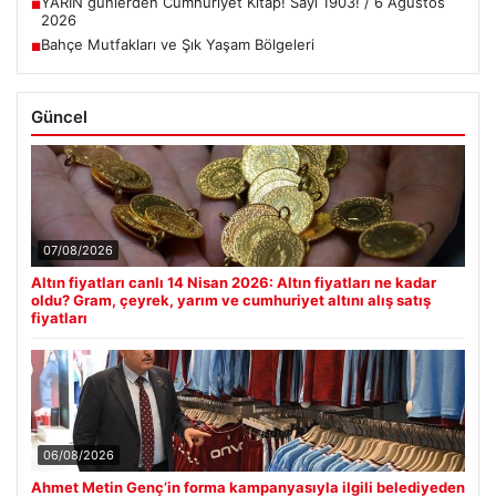
YARIN günlerden Cumhuriyet Kitap! Sayı 1903! / 6 Ağustos
■
2026
Bahçe Mutfakları ve Şık Yaşam Bölgeleri
■
Güncel
07/08/2026
Altın fiyatları canlı 14 Nisan 2026: Altın fiyatları ne kadar
oldu? Gram, çeyrek, yarım ve cumhuriyet altını alış satış
fiyatları
06/08/2026
Ahmet Metin Genç’in forma kampanyasıyla ilgili belediyeden