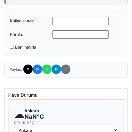
Kullanıcı adı:
Parola:
Beni hatırla
Paylaş:
Hava Durumu
☁
Ankara
NaN°C
ŞEHIR SEÇ