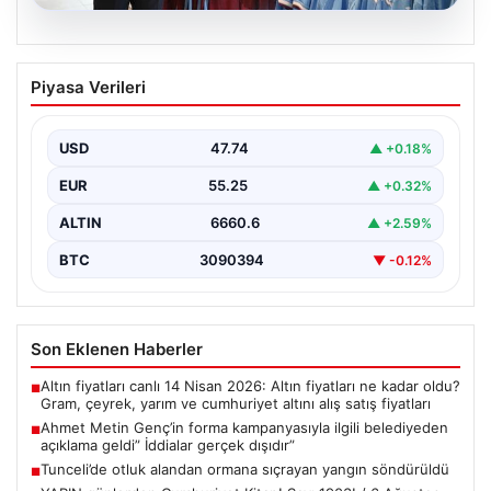
06.08.2026
Ahmet Metin Genç’in forma
Piyasa Verileri
kampanyasıyla ilgili belediyeden
açıklama geldi” İddialar gerçek dışıdır”
USD
47.74
▲ +0.18%
EUR
55.25
▲ +0.32%
ALTIN
6660.6
▲ +2.59%
BTC
3090394
▼ -0.12%
Son Eklenen Haberler
Altın fiyatları canlı 14 Nisan 2026: Altın fiyatları ne kadar oldu?
■
Gram, çeyrek, yarım ve cumhuriyet altını alış satış fiyatları
Ahmet Metin Genç’in forma kampanyasıyla ilgili belediyeden
■
açıklama geldi” İddialar gerçek dışıdır”
Tunceli’de otluk alandan ormana sıçrayan yangın söndürüldü
■