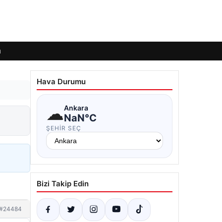
ı
Hava Durumu
☁
Ankara
NaN°C
ŞEHIR SEÇ
Bizi Takip Edin
#24484