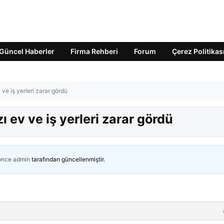
Güncel Haberler
Firma Rehberi
Forum
Çerez Politikas
 ve iş yerleri zarar gördü
ı ev ve iş yerleri zarar gördü
 önce
admin
tarafından güncellenmiştir.