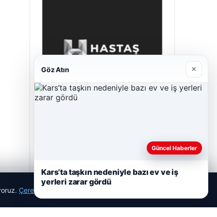
×
Göz Atın
Hastaş Beton
26/05/2026
Güncel Haberler
Kars’ta taşkın nedeniyle bazı ev ve iş
yerleri zarar gördü
ıyoruz.
Çerez Politikamız
Reddet
Kabul Et