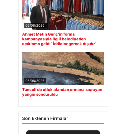
06/08/2026
Ahmet Metin Genç’in forma
kampanyasıyla ilgili belediyeden
açıklama geldi” İddialar gerçek dışıdır”
05/08/2026
Tunceli’de otluk alandan ormana sıçrayan
yangın söndürüldü
Son Eklenen Firmalar