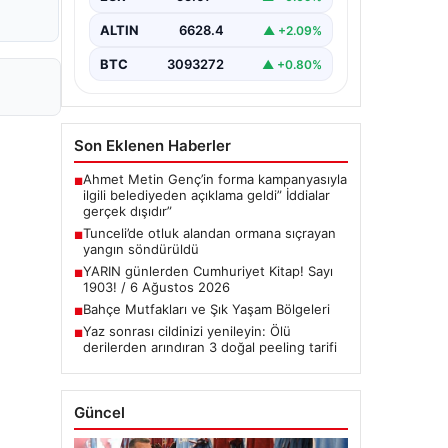
çeşitli…
ALTIN
6628.4
▲ +2.09%
BTC
3093272
▲ +0.80%
Son Eklenen Haberler
Ahmet Metin Genç’in forma kampanyasıyla
■
ilgili belediyeden açıklama geldi” İddialar
gerçek dışıdır”
Tunceli’de otluk alandan ormana sıçrayan
■
yangın söndürüldü
YARIN günlerden Cumhuriyet Kitap! Sayı
■
1903! / 6 Ağustos 2026
Bahçe Mutfakları ve Şık Yaşam Bölgeleri
■
Yaz sonrası cildinizi yenileyin: Ölü
■
derilerden arındıran 3 doğal peeling tarifi
Güncel