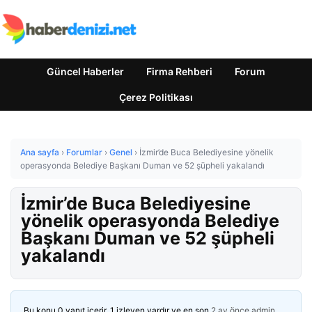
Güncel Haberler
Firma Rehberi
Forum
Çerez Politikası
Ana sayfa
›
Forumlar
›
Genel
›
İzmir’de Buca Belediyesine yönelik
operasyonda Belediye Başkanı Duman ve 52 şüpheli yakalandı
İzmir’de Buca Belediyesine
yönelik operasyonda Belediye
Başkanı Duman ve 52 şüpheli
yakalandı
Bu konu 0 yanıt içerir, 1 izleyen vardır ve en son
2 ay önce
admin