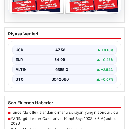
05.08.2026
YARIN günlerden Cumhuriyet Kitap!
Piyasa Verileri
Sayı 1903! / 6 Ağustos 2026
USD
47.58
▲ +0.10%
EUR
54.99
▲ +0.25%
ALTIN
6389.3
▲ +2.54%
BTC
3042080
▲ +0.67%
Son Eklenen Haberler
Tunceli’de otluk alandan ormana sıçrayan yangın söndürüldü
■
YARIN günlerden Cumhuriyet Kitap! Sayı 1903! / 6 Ağustos
■
2026