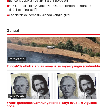
Bahçe Mutfakları ve Şık Yaşam Bölgeleri
■
Yaz sonrası cildinizi yenileyin: Ölü derilerden arındıran 3
■
doğal peeling tarifi
Çanakkale’de ormanlık alanda yangın çıktı
■
Güncel
05/08/2026
Tunceli’de otluk alandan ormana sıçrayan yangın söndürüldü
05/08/2026
YARIN günlerden Cumhuriyet Kitap! Sayı 1903! / 6 Ağustos
2026