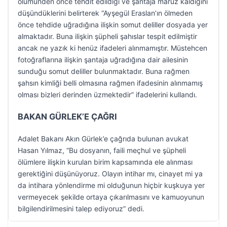
ölümünden önce tehdit edildiği ve şantaja maruz kaldığını
düşündüklerini belirterek “Ayşegül Eraslan’ın ölmeden
önce tehdide uğradığına ilişkin somut deliller dosyada yer
almaktadır. Buna ilişkin şüpheli şahıslar tespit edilmiştir
ancak ne yazık ki henüz ifadeleri alınmamıştır. Müstehcen
fotoğraflarına ilişkin şantaja uğradığına dair ailesinin
sunduğu somut deliller bulunmaktadır. Buna rağmen
şahsın kimliği belli olmasına rağmen ifadesinin alınmamış
olması bizleri derinden üzmektedir” ifadelerini kullandı.
BAKAN GÜRLEK’E ÇAĞRI
Adalet Bakanı Akın Gürlek’e çağrıda bulunan avukat
Hasan Yılmaz, “Bu dosyanın, faili meçhul ve şüpheli
ölümlere ilişkin kurulan birim kapsamında ele alınması
gerektiğini düşünüyoruz. Olayın intihar mı, cinayet mi ya
da intihara yönlendirme mi olduğunun hiçbir kuşkuya yer
vermeyecek şekilde ortaya çıkarılmasını ve kamuoyunun
bilgilendirilmesini talep ediyoruz” dedi.