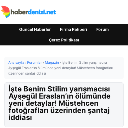
Güncel Haberler
Firma Rehberi
Forum
Çerez Politikası
Ana sayfa
›
Forumlar
›
Magazin
›
İşte Benim Stilim yarışmacısı
Ayşegül Eraslan’ın ölümünde yeni detaylar! Müstehcen fotoğrafları
üzerinden şantaj iddiası
İşte Benim Stilim yarışmacısı
Ayşegül Eraslan’ın ölümünde
yeni detaylar! Müstehcen
fotoğrafları üzerinden şantaj
iddiası