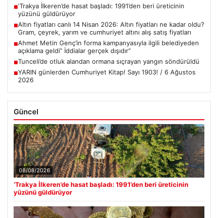
‘Trakya İlkeren’de hasat başladı: 1991’den beri üreticinin
■
yüzünü güldürüyor
Altın fiyatları canlı 14 Nisan 2026: Altın fiyatları ne kadar oldu?
■
Gram, çeyrek, yarım ve cumhuriyet altını alış satış fiyatları
Ahmet Metin Genç’in forma kampanyasıyla ilgili belediyeden
■
açıklama geldi” İddialar gerçek dışıdır”
Tunceli’de otluk alandan ormana sıçrayan yangın söndürüldü
■
YARIN günlerden Cumhuriyet Kitap! Sayı 1903! / 6 Ağustos
■
2026
Güncel
08/08/2026
‘Trakya İlkeren’de hasat başladı: 1991’den beri üreticinin
yüzünü güldürüyor