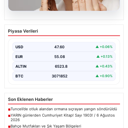
04.08.2026
Yaz sonrası cildinizi yenileyin: Ölü
Piyasa Verileri
derilerden arındıran 3 doğal peeling
tarifi
USD
47.60
▲ +0.06%
EUR
55.08
▲ +0.13%
ALTIN
6523.8
▲ +0.43%
BTC
3071852
▲ +0.90%
Son Eklenen Haberler
Tunceli’de otluk alandan ormana sıçrayan yangın söndürüldü
■
YARIN günlerden Cumhuriyet Kitap! Sayı 1903! / 6 Ağustos
■
2026
Bahçe Mutfakları ve Şık Yaşam Bölgeleri
■