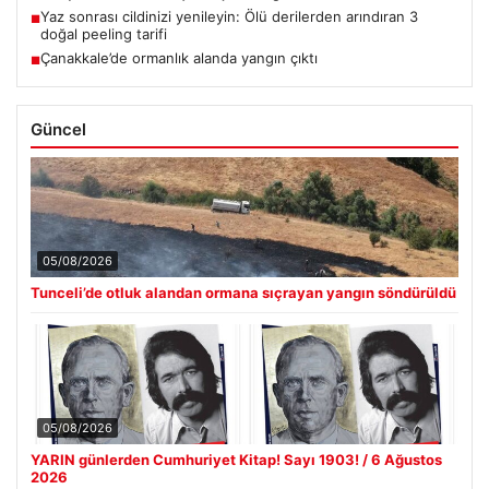
Yaz sonrası cildinizi yenileyin: Ölü derilerden arındıran 3
■
doğal peeling tarifi
Çanakkale’de ormanlık alanda yangın çıktı
■
Güncel
05/08/2026
Tunceli’de otluk alandan ormana sıçrayan yangın söndürüldü
05/08/2026
YARIN günlerden Cumhuriyet Kitap! Sayı 1903! / 6 Ağustos
2026