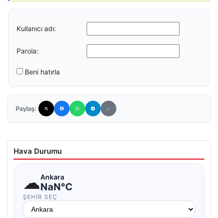
Kullanıcı adı:
Parola:
Beni hatırla
Paylaş:
Hava Durumu
☁
Ankara
NaN°C
ŞEHIR SEÇ