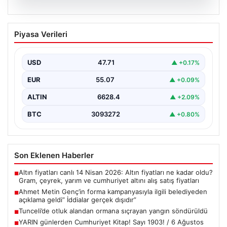
06.08.2026
Ahmet Metin Genç’in forma
Piyasa Verileri
kampanyasıyla ilgili belediyeden
açıklama geldi” İddialar gerçek dışıdır”
USD
47.71
▲ +0.17%
EUR
55.07
▲ +0.09%
ALTIN
6628.4
▲ +2.09%
BTC
3093272
▲ +0.80%
Son Eklenen Haberler
Altın fiyatları canlı 14 Nisan 2026: Altın fiyatları ne kadar oldu?
■
Gram, çeyrek, yarım ve cumhuriyet altını alış satış fiyatları
Ahmet Metin Genç’in forma kampanyasıyla ilgili belediyeden
■
açıklama geldi” İddialar gerçek dışıdır”
Tunceli’de otluk alandan ormana sıçrayan yangın söndürüldü
■
YARIN günlerden Cumhuriyet Kitap! Sayı 1903! / 6 Ağustos
■