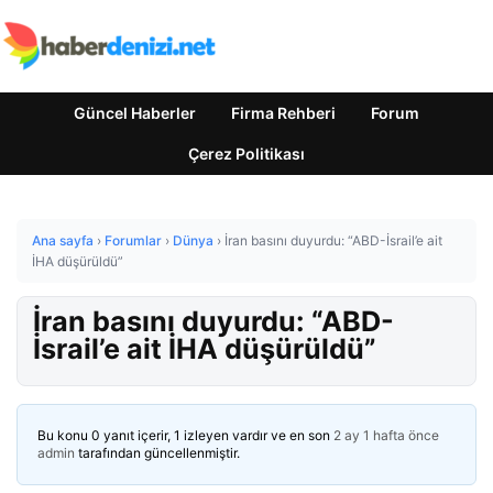
Güncel Haberler
Firma Rehberi
Forum
Çerez Politikası
Ana sayfa
›
Forumlar
›
Dünya
›
İran basını duyurdu: “ABD-İsrail’e ait
İHA düşürüldü”
İran basını duyurdu: “ABD-
İsrail’e ait İHA düşürüldü”
Bu konu 0 yanıt içerir, 1 izleyen vardır ve en son
2 ay 1 hafta önce
admin
tarafından güncellenmiştir.