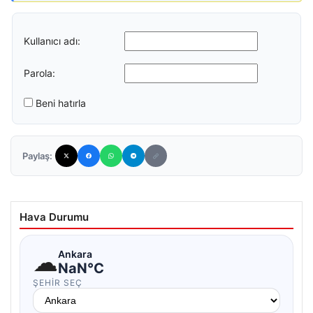
Kullanıcı adı:
Parola:
Beni hatırla
Paylaş:
Hava Durumu
☁
Ankara
NaN°C
ŞEHIR SEÇ