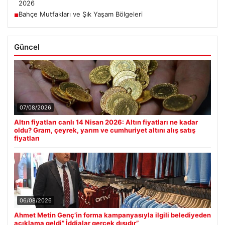
2026
Bahçe Mutfakları ve Şık Yaşam Bölgeleri
■
Güncel
07/08/2026
Altın fiyatları canlı 14 Nisan 2026: Altın fiyatları ne kadar
oldu? Gram, çeyrek, yarım ve cumhuriyet altını alış satış
fiyatları
06/08/2026
Ahmet Metin Genç’in forma kampanyasıyla ilgili belediyeden
açıklama geldi” İddialar gerçek dışıdır”