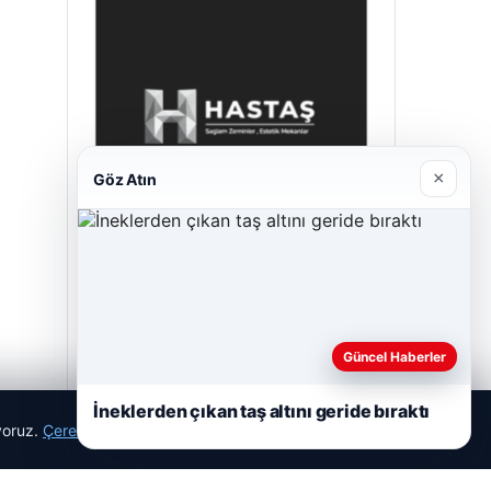
×
Göz Atın
Hastaş Beton
26/05/2026
Güncel Haberler
İneklerden çıkan taş altını geride bıraktı
ıyoruz.
Çerez Politikamız
Reddet
Kabul Et