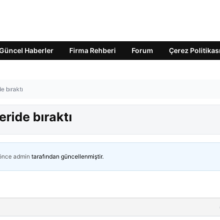
Güncel Haberler
Firma Rehberi
Forum
Çerez Politikas
de bıraktı
eride bıraktı
 önce
admin
tarafından güncellenmiştir.