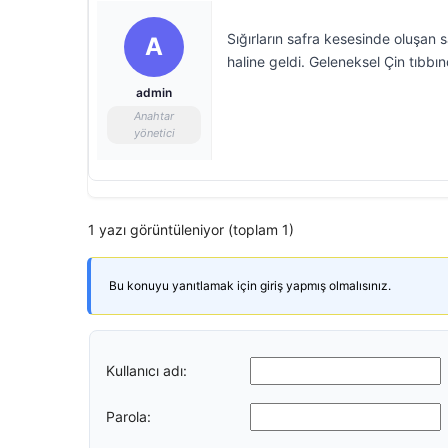
Sığırların safra kesesinde oluşan s
A
haline geldi. Geleneksel Çin tıbbınd
admin
Anahtar
yönetici
1 yazı görüntüleniyor (toplam 1)
Bu konuyu yanıtlamak için giriş yapmış olmalısınız.
Kullanıcı adı:
Parola: