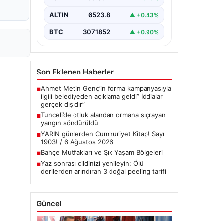
çeşitli…
ALTIN
6523.8
▲ +0.43%
BTC
3071852
▲ +0.90%
Son Eklenen Haberler
Ahmet Metin Genç’in forma kampanyasıyla
■
ilgili belediyeden açıklama geldi” İddialar
gerçek dışıdır”
Tunceli’de otluk alandan ormana sıçrayan
■
yangın söndürüldü
YARIN günlerden Cumhuriyet Kitap! Sayı
■
1903! / 6 Ağustos 2026
Bahçe Mutfakları ve Şık Yaşam Bölgeleri
■
Yaz sonrası cildinizi yenileyin: Ölü
■
derilerden arındıran 3 doğal peeling tarifi
Güncel