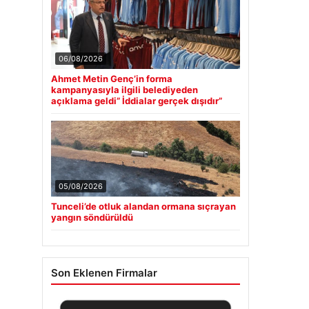
06/08/2026
Ahmet Metin Genç’in forma
kampanyasıyla ilgili belediyeden
açıklama geldi” İddialar gerçek dışıdır”
05/08/2026
Tunceli’de otluk alandan ormana sıçrayan
yangın söndürüldü
Son Eklenen Firmalar