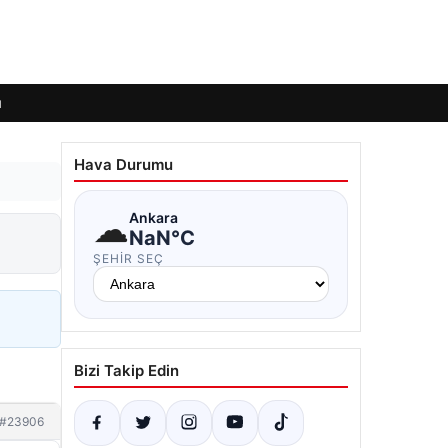
ı
Hava Durumu
☁
Ankara
NaN°C
ŞEHIR SEÇ
Bizi Takip Edin
#23906