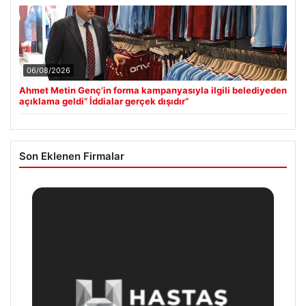
06/08/2026
Ahmet Metin Genç’in forma kampanyasıyla ilgili belediyeden
açıklama geldi” İddialar gerçek dışıdır”
Son Eklenen Firmalar