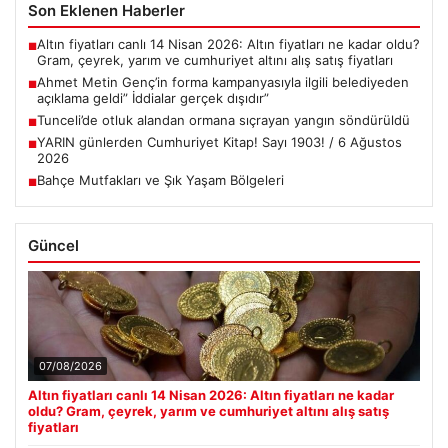
Son Eklenen Haberler
Altın fiyatları canlı 14 Nisan 2026: Altın fiyatları ne kadar oldu?
■
Gram, çeyrek, yarım ve cumhuriyet altını alış satış fiyatları
Ahmet Metin Genç’in forma kampanyasıyla ilgili belediyeden
■
açıklama geldi” İddialar gerçek dışıdır”
Tunceli’de otluk alandan ormana sıçrayan yangın söndürüldü
■
YARIN günlerden Cumhuriyet Kitap! Sayı 1903! / 6 Ağustos
■
2026
Bahçe Mutfakları ve Şık Yaşam Bölgeleri
■
Güncel
07/08/2026
Altın fiyatları canlı 14 Nisan 2026: Altın fiyatları ne kadar
oldu? Gram, çeyrek, yarım ve cumhuriyet altını alış satış
fiyatları