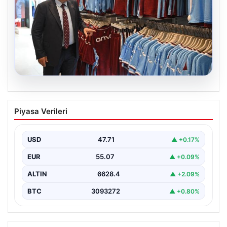
06.08.2026
Ahmet Metin Genç’in forma
Piyasa Verileri
kampanyasıyla ilgili belediyeden
açıklama geldi” İddialar gerçek dışıdır”
USD
47.71
▲ +0.17%
EUR
55.07
▲ +0.09%
ALTIN
6628.4
▲ +2.09%
BTC
3093272
▲ +0.80%