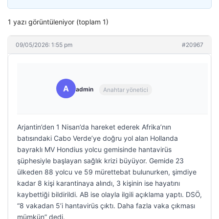
1 yazı görüntüleniyor (toplam 1)
09/05/2026: 1:55 pm
#20967
A
admin
Anahtar yönetici
Arjantin’den 1 Nisan’da hareket ederek Afrika’nın
batısındaki Cabo Verde’ye doğru yol alan Hollanda
bayraklı MV Hondius yolcu gemisinde hantavirüs
şüphesiyle başlayan sağlık krizi büyüyor. Gemide 23
ülkeden 88 yolcu ve 59 mürettebat bulunurken, şimdiye
kadar 8 kişi karantinaya alındı, 3 kişinin ise hayatını
kaybettiği bildirildi. AB ise olayla ilgili açıklama yaptı. DSÖ,
“8 vakadan 5’i hantavirüs çıktı. Daha fazla vaka çıkması
mümkün” dedi.