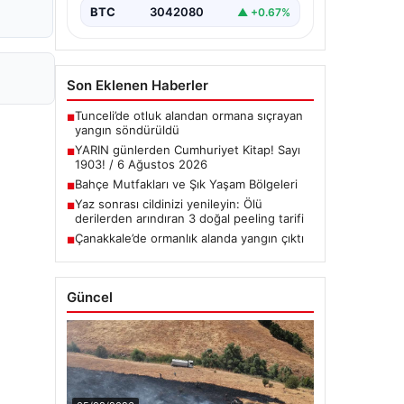
BTC
3042080
▲ +0.67%
Son Eklenen Haberler
Tunceli’de otluk alandan ormana sıçrayan
■
yangın söndürüldü
YARIN günlerden Cumhuriyet Kitap! Sayı
■
1903! / 6 Ağustos 2026
Bahçe Mutfakları ve Şık Yaşam Bölgeleri
■
Yaz sonrası cildinizi yenileyin: Ölü
■
derilerden arındıran 3 doğal peeling tarifi
Çanakkale’de ormanlık alanda yangın çıktı
■
Güncel