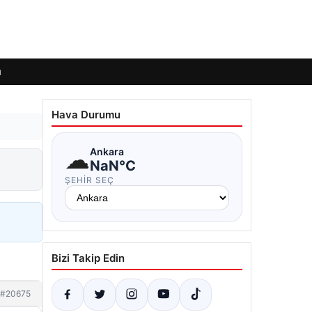
ı
Hava Durumu
☁
Ankara
NaN°C
ŞEHIR SEÇ
Bizi Takip Edin
#20675