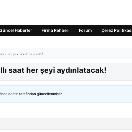
Güncel Haberler
Firma Rehberi
Forum
Çerez Politikas
saat her şeyi aydınlatacak!
lı saat her şeyi aydınlatacak!
 önce
admin
tarafından güncellenmiştir.