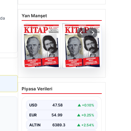
Yan Manşet
ada
05.08.2026
YARIN günlerden
Piyasa Verileri
Cumhuriyet Kitap! Sayı
1903! / 6 Ağustos 2026
USD
47.58
▲ +0.10%
EUR
54.99
▲ +0.25%
ALTIN
6389.3
▲ +2.54%