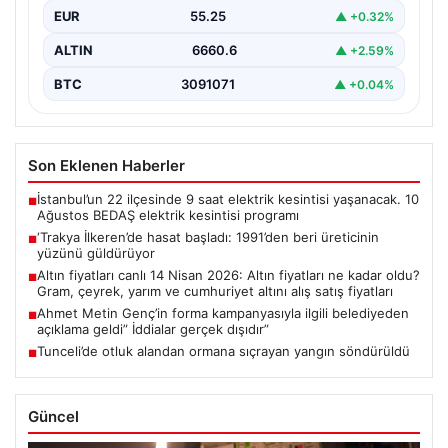
EUR
55.25
▲ +0.32%
ALTIN
6660.6
▲ +2.59%
BTC
3091071
▲ +0.04%
Son Eklenen Haberler
İstanbul’un 22 ilçesinde 9 saat elektrik kesintisi yaşanacak. 10
■
Ağustos BEDAŞ elektrik kesintisi programı
‘Trakya İlkeren’de hasat başladı: 1991’den beri üreticinin
■
yüzünü güldürüyor
Altın fiyatları canlı 14 Nisan 2026: Altın fiyatları ne kadar oldu?
■
Gram, çeyrek, yarım ve cumhuriyet altını alış satış fiyatları
Ahmet Metin Genç’in forma kampanyasıyla ilgili belediyeden
■
açıklama geldi” İddialar gerçek dışıdır”
Tunceli’de otluk alandan ormana sıçrayan yangın söndürüldü
■
Güncel