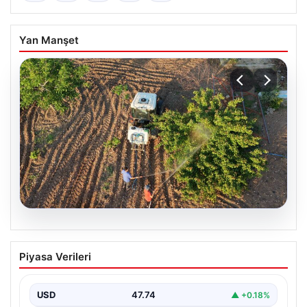
Yan Manşet
08.08.2026
‘Trakya İlkeren’de hasat başladı:
Piyasa Verileri
1991’den beri üreticinin yüzünü
güldürüyor
USD
47.74
▲ +0.18%