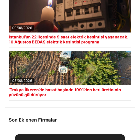
09/08/2026
İstanbul’un 22 ilçesinde 9 saat elektrik kesintisi yaşanacak.
10 Ağustos BEDAŞ elektrik kesintisi programı
08/08/2026
‘Trakya İlkeren’de hasat başladı: 1991’den beri üreticinin
yüzünü güldürüyor
Son Eklenen Firmalar