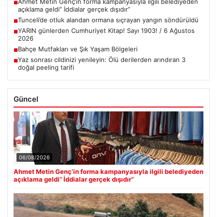
Ahmet Metin Genç’in forma kampanyasıyla ilgili belediyeden
■
açıklama geldi” İddialar gerçek dışıdır”
Tunceli’de otluk alandan ormana sıçrayan yangın söndürüldü
■
YARIN günlerden Cumhuriyet Kitap! Sayı 1903! / 6 Ağustos
■
2026
Bahçe Mutfakları ve Şık Yaşam Bölgeleri
■
Yaz sonrası cildinizi yenileyin: Ölü derilerden arındıran 3
■
doğal peeling tarifi
Güncel
06/08/2026
Ahmet Metin Genç’in forma kampanyasıyla ilgili belediyeden
açıklama geldi” İddialar gerçek dışıdır”