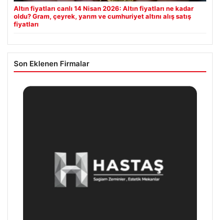
Altın fiyatları canlı 14 Nisan 2026: Altın fiyatları ne kadar
oldu? Gram, çeyrek, yarım ve cumhuriyet altını alış satış
fiyatları
Son Eklenen Firmalar