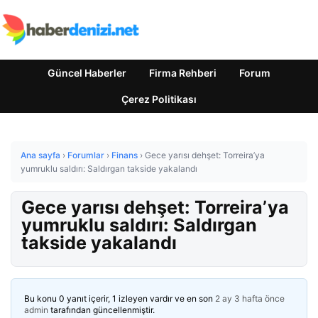
Güncel Haberler
Firma Rehberi
Forum
Çerez Politikası
Ana sayfa
›
Forumlar
›
Finans
›
Gece yarısı dehşet: Torreira’ya
yumruklu saldırı: Saldırgan takside yakalandı
Gece yarısı dehşet: Torreira’ya
yumruklu saldırı: Saldırgan
takside yakalandı
Bu konu 0 yanıt içerir, 1 izleyen vardır ve en son
2 ay 3 hafta önce
admin
tarafından güncellenmiştir.