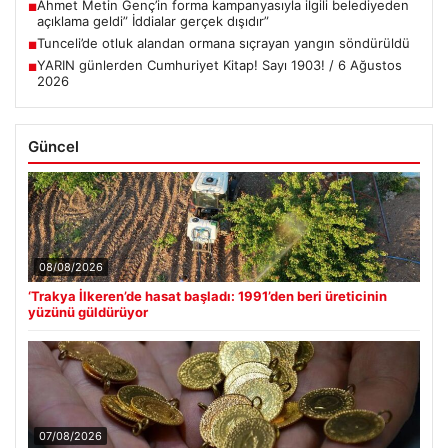
Ahmet Metin Genç’in forma kampanyasıyla ilgili belediyeden
■
açıklama geldi” İddialar gerçek dışıdır”
Tunceli’de otluk alandan ormana sıçrayan yangın söndürüldü
■
YARIN günlerden Cumhuriyet Kitap! Sayı 1903! / 6 Ağustos
■
2026
Güncel
08/08/2026
‘Trakya İlkeren’de hasat başladı: 1991’den beri üreticinin
yüzünü güldürüyor
07/08/2026