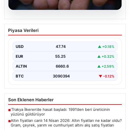
07.08.2026
Altın fiyatları canlı 14 Nisan 2026: Altın
Piyasa Verileri
fiyatları ne kadar oldu? Gram, çeyrek,
yarım ve cumhuriyet altını alış satış
fiyatları
USD
47.74
▲ +0.18%
{"title": "14 Nisan 2026 Güncel Altın Fiyatları: Gram,
EUR
55.25
▲ +0.32%
Çeyrek, Yarım ve Cumhuriyet Altını Satış…
ALTIN
6660.6
▲ +2.59%
BTC
3090394
▼ -0.12%
Son Eklenen Haberler
‘Trakya İlkeren’de hasat başladı: 1991’den beri üreticinin
■
yüzünü güldürüyor
Altın fiyatları canlı 14 Nisan 2026: Altın fiyatları ne kadar oldu?
■
Gram, çeyrek, yarım ve cumhuriyet altını alış satış fiyatları