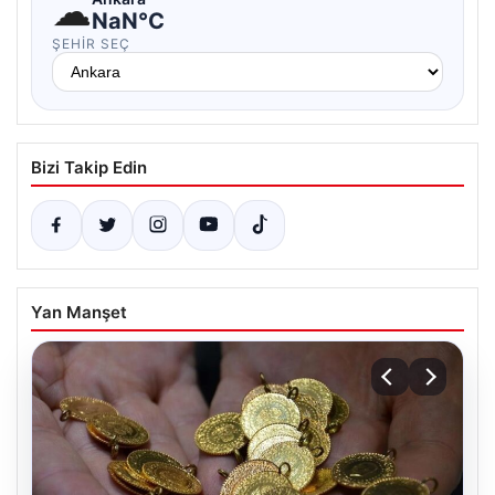
☁
NaN°C
ŞEHIR SEÇ
Bizi Takip Edin
Yan Manşet