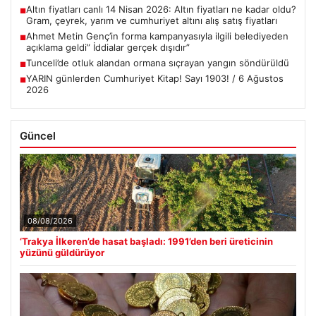
Altın fiyatları canlı 14 Nisan 2026: Altın fiyatları ne kadar oldu?
■
Gram, çeyrek, yarım ve cumhuriyet altını alış satış fiyatları
Ahmet Metin Genç’in forma kampanyasıyla ilgili belediyeden
■
açıklama geldi” İddialar gerçek dışıdır”
Tunceli’de otluk alandan ormana sıçrayan yangın söndürüldü
■
YARIN günlerden Cumhuriyet Kitap! Sayı 1903! / 6 Ağustos
■
2026
Güncel
08/08/2026
‘Trakya İlkeren’de hasat başladı: 1991’den beri üreticinin
yüzünü güldürüyor