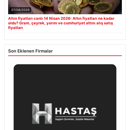
07/08/2026
Altın fiyatları canlı 14 Nisan 2026: Altın fiyatları ne kadar
oldu? Gram, çeyrek, yarım ve cumhuriyet altını alış satış
fiyatları
Son Eklenen Firmalar