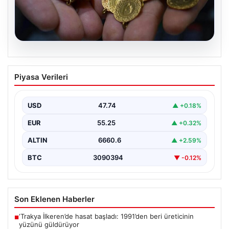
07.08.2026
Altın fiyatları canlı 14 Nisan 2026: Altın
Piyasa Verileri
fiyatları ne kadar oldu? Gram, çeyrek,
yarım ve cumhuriyet altını alış satış
fiyatları
USD
47.74
▲ +0.18%
{"title": "14 Nisan 2026 Güncel Altın Fiyatları: Gram,
EUR
55.25
▲ +0.32%
Çeyrek, Yarım ve Cumhuriyet Altını Satış…
ALTIN
6660.6
▲ +2.59%
BTC
3090394
▼ -0.12%
Son Eklenen Haberler
‘Trakya İlkeren’de hasat başladı: 1991’den beri üreticinin
■
yüzünü güldürüyor