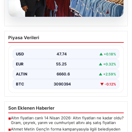
06.08.2026
Ahmet Metin Genç’in forma
Piyasa Verileri
kampanyasıyla ilgili belediyeden
açıklama geldi” İddialar gerçek dışıdır”
USD
47.74
▲ +0.18%
EUR
55.25
▲ +0.32%
ALTIN
6660.6
▲ +2.59%
BTC
3090394
▼ -0.12%
Son Eklenen Haberler
Altın fiyatları canlı 14 Nisan 2026: Altın fiyatları ne kadar oldu?
■
Gram, çeyrek, yarım ve cumhuriyet altını alış satış fiyatları
Ahmet Metin Genç’in forma kampanyasıyla ilgili belediyeden
■