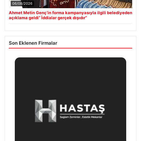
06/08/2026
Ahmet Metin Genç’in forma kampanyasıyla ilgili belediyeden
açıklama geldi” İddialar gerçek dışıdır”
Son Eklenen Firmalar