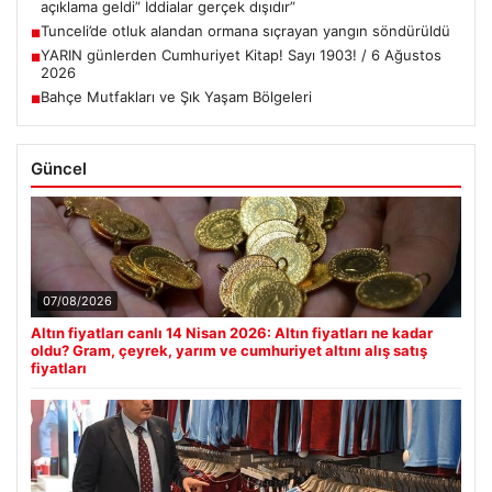
açıklama geldi” İddialar gerçek dışıdır”
Tunceli’de otluk alandan ormana sıçrayan yangın söndürüldü
■
YARIN günlerden Cumhuriyet Kitap! Sayı 1903! / 6 Ağustos
■
2026
Bahçe Mutfakları ve Şık Yaşam Bölgeleri
■
Güncel
07/08/2026
Altın fiyatları canlı 14 Nisan 2026: Altın fiyatları ne kadar
oldu? Gram, çeyrek, yarım ve cumhuriyet altını alış satış
fiyatları