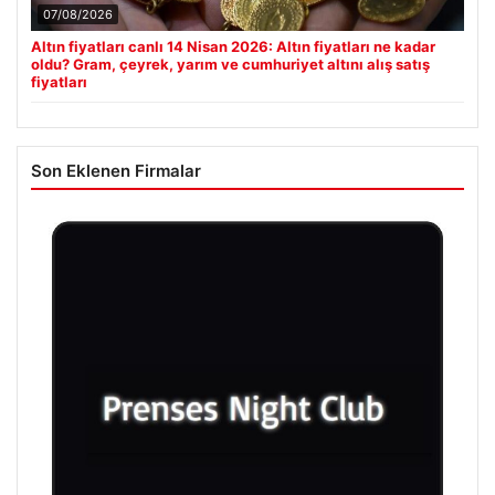
07/08/2026
Altın fiyatları canlı 14 Nisan 2026: Altın fiyatları ne kadar
oldu? Gram, çeyrek, yarım ve cumhuriyet altını alış satış
fiyatları
Son Eklenen Firmalar