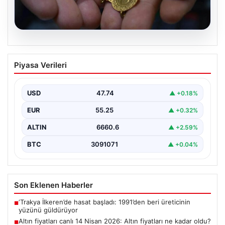
07.08.2026
Altın fiyatları canlı 14 Nisan 2026: Altın
Piyasa Verileri
fiyatları ne kadar oldu? Gram, çeyrek,
yarım ve cumhuriyet altını alış satış
fiyatları
USD
47.74
▲ +0.18%
{"title": "14 Nisan 2026 Güncel Altın Fiyatları: Gram,
EUR
55.25
▲ +0.32%
Çeyrek, Yarım ve Cumhuriyet Altını Satış…
ALTIN
6660.6
▲ +2.59%
BTC
3091071
▲ +0.04%
Son Eklenen Haberler
‘Trakya İlkeren’de hasat başladı: 1991’den beri üreticinin
■
yüzünü güldürüyor
Altın fiyatları canlı 14 Nisan 2026: Altın fiyatları ne kadar oldu?
■