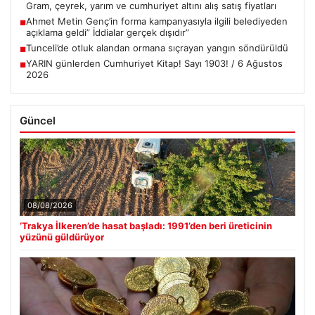
Gram, çeyrek, yarım ve cumhuriyet altını alış satış fiyatları
Ahmet Metin Genç’in forma kampanyasıyla ilgili belediyeden
■
açıklama geldi” İddialar gerçek dışıdır”
Tunceli’de otluk alandan ormana sıçrayan yangın söndürüldü
■
YARIN günlerden Cumhuriyet Kitap! Sayı 1903! / 6 Ağustos
■
2026
Güncel
08/08/2026
‘Trakya İlkeren’de hasat başladı: 1991’den beri üreticinin
yüzünü güldürüyor