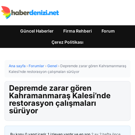
Güncel Haberler
Firma Rehberi
Forum
Çerez Politikası
Ana sayfa
›
Forumlar
›
Genel
›
Depremde zarar gören Kahramanmaraş
Kalesi’nde restorasyon çalışmaları sürüyor
Depremde zarar gören
Kahramanmaraş Kalesi’nde
restorasyon çalışmaları
sürüyor
Bu konu 0 yanıt içerir, 1 izleyen vardır ve en son
2 ay 2 hafta önce