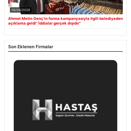
06/08/2026
Ahmet Metin Genç’in forma kampanyasıyla ilgili belediyeden
açıklama geldi” İddialar gerçek dışıdır”
Son Eklenen Firmalar