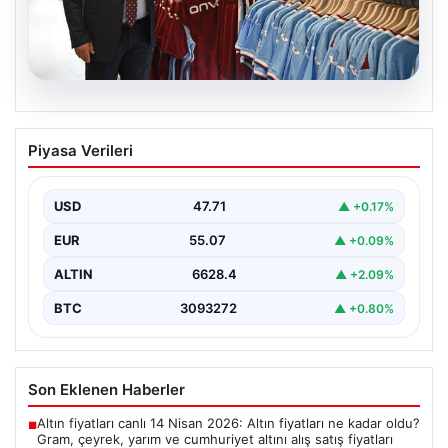
06.08.2026
Ahmet Metin Genç’in forma
Piyasa Verileri
kampanyasıyla ilgili belediyeden
açıklama geldi” İddialar gerçek dışıdır”
USD
47.71
▲ +0.17%
EUR
55.07
▲ +0.09%
ALTIN
6628.4
▲ +2.09%
BTC
3093272
▲ +0.80%
Son Eklenen Haberler
Altın fiyatları canlı 14 Nisan 2026: Altın fiyatları ne kadar oldu?
■
Gram, çeyrek, yarım ve cumhuriyet altını alış satış fiyatları