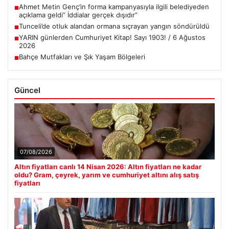
Ahmet Metin Genç’in forma kampanyasıyla ilgili belediyeden
■
açıklama geldi” İddialar gerçek dışıdır”
Tunceli’de otluk alandan ormana sıçrayan yangın söndürüldü
■
YARIN günlerden Cumhuriyet Kitap! Sayı 1903! / 6 Ağustos
■
2026
Bahçe Mutfakları ve Şık Yaşam Bölgeleri
■
Güncel
07/08/2026
Altın fiyatları canlı 14 Nisan 2026: Altın fiyatları ne kadar
oldu? Gram, çeyrek, yarım ve cumhuriyet altını alış satış
fiyatları