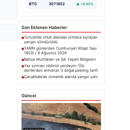
BTC
3071852
▲ +0.90%
Son Eklenen Haberler
Tunceli’de otluk alandan ormana sıçrayan
■
yangın söndürüldü
YARIN günlerden Cumhuriyet Kitap! Sayı
■
1903! / 6 Ağustos 2026
Bahçe Mutfakları ve Şık Yaşam Bölgeleri
■
Yaz sonrası cildinizi yenileyin: Ölü
■
derilerden arındıran 3 doğal peeling tarifi
Çanakkale’de ormanlık alanda yangın çıktı
■
Güncel