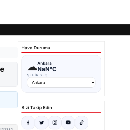
ı
Hava Durumu
☁
Ankara
le
NaN°C
ŞEHIR SEÇ
Bizi Takip Edin
#32332