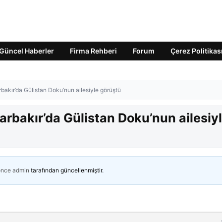
Güncel Haberler
Firma Rehberi
Forum
Çerez Politikas
akır’da Gülistan Doku’nun ailesiyle görüştü
rbakır’da Gülistan Doku’nun ailesiy
önce
admin
tarafından güncellenmiştir.