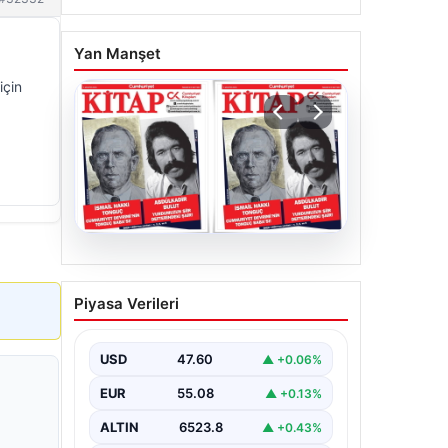
Yan Manşet
için
05.08.2026
YARIN günlerden
Piyasa Verileri
Cumhuriyet Kitap! Sayı
1903! / 6 Ağustos 2026
USD
47.60
▲ +0.06%
EUR
55.08
▲ +0.13%
ALTIN
6523.8
▲ +0.43%