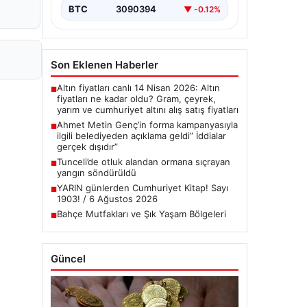
BTC
3090394
▼ -0.12%
Son Eklenen Haberler
Altın fiyatları canlı 14 Nisan 2026: Altın
■
fiyatları ne kadar oldu? Gram, çeyrek,
yarım ve cumhuriyet altını alış satış fiyatları
Ahmet Metin Genç’in forma kampanyasıyla
■
ilgili belediyeden açıklama geldi” İddialar
gerçek dışıdır”
Tunceli’de otluk alandan ormana sıçrayan
■
yangın söndürüldü
YARIN günlerden Cumhuriyet Kitap! Sayı
■
1903! / 6 Ağustos 2026
Bahçe Mutfakları ve Şık Yaşam Bölgeleri
■
Güncel