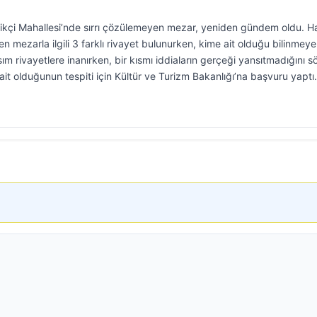
eltikçi Mahallesi’nde sırrı çözülemeyen mezar, yeniden gündem oldu. H
nen mezarla ilgili 3 farklı rivayet bulunurken, kime ait olduğu bilinmey
sım rivayetlere inanırken, bir kısmı iddiaların gerçeği yansıtmadığını sö
it olduğunun tespiti için Kültür ve Turizm Bakanlığı’na başvuru yaptı.