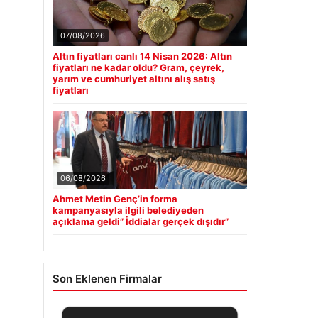
07/08/2026
Altın fiyatları canlı 14 Nisan 2026: Altın
fiyatları ne kadar oldu? Gram, çeyrek,
yarım ve cumhuriyet altını alış satış
fiyatları
06/08/2026
Ahmet Metin Genç’in forma
kampanyasıyla ilgili belediyeden
açıklama geldi” İddialar gerçek dışıdır”
Son Eklenen Firmalar