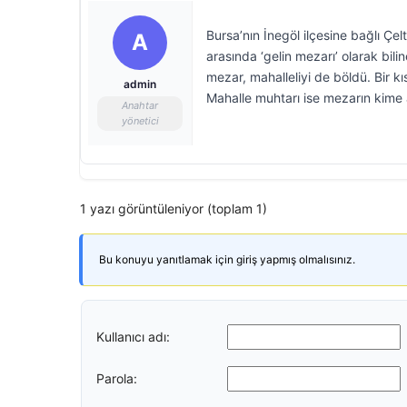
Bursa’nın İnegöl ilçesine bağlı Ç
A
arasında ‘gelin mezarı’ olarak bili
mezar, mahalleliyi de böldü. Bir kı
admin
Mahalle muhtarı ise mezarın kime a
Anahtar
yönetici
1 yazı görüntüleniyor (toplam 1)
Bu konuyu yanıtlamak için giriş yapmış olmalısınız.
Kullanıcı adı:
Parola: