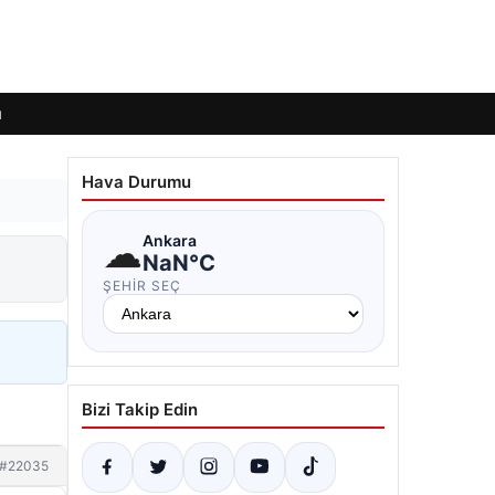
ı
Hava Durumu
☁
Ankara
NaN°C
ŞEHIR SEÇ
Bizi Takip Edin
#22035