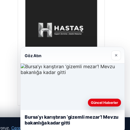
×
Göz Atın
Hastaş Beton
26/05/2026
Güncel Haberler
Bursa’yı karıştıran ‘gizemli mezar’! Mevzu
bakanlığa kadar gitti
ıyoruz.
Çerez Politikamız
Reddet
Kabul Et