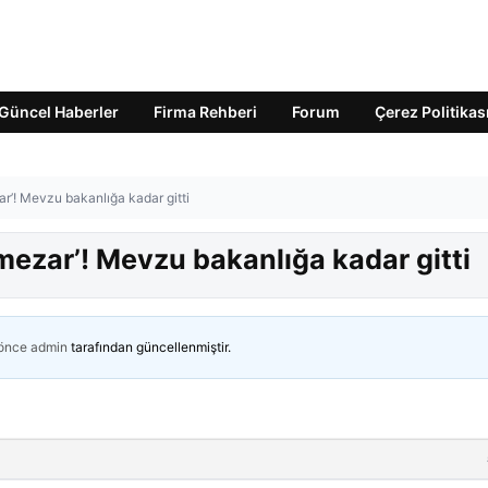
Güncel Haberler
Firma Rehberi
Forum
Çerez Politikas
zar’! Mevzu bakanlığa kadar gitti
 mezar’! Mevzu bakanlığa kadar gitti
 önce
admin
tarafından güncellenmiştir.