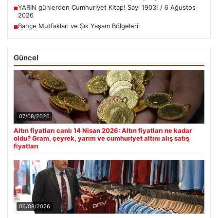
YARIN günlerden Cumhuriyet Kitap! Sayı 1903! / 6 Ağustos
■
2026
Bahçe Mutfakları ve Şık Yaşam Bölgeleri
■
Güncel
07/08/2026
Altın fiyatları canlı 14 Nisan 2026: Altın fiyatları ne kadar
oldu? Gram, çeyrek, yarım ve cumhuriyet altını alış satış
fiyatları
06/08/2026