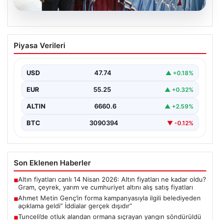
06.08.2026
Ahmet Metin Genç’in forma
Piyasa Verileri
kampanyasıyla ilgili belediyeden
açıklama geldi” İddialar gerçek dışıdır”
USD
47.74
▲ +0.18%
EUR
55.25
▲ +0.32%
ALTIN
6660.6
▲ +2.59%
BTC
3090394
▼ -0.12%
Son Eklenen Haberler
Altın fiyatları canlı 14 Nisan 2026: Altın fiyatları ne kadar oldu?
■
Gram, çeyrek, yarım ve cumhuriyet altını alış satış fiyatları
Ahmet Metin Genç’in forma kampanyasıyla ilgili belediyeden
■
açıklama geldi” İddialar gerçek dışıdır”
Tunceli’de otluk alandan ormana sıçrayan yangın söndürüldü
■