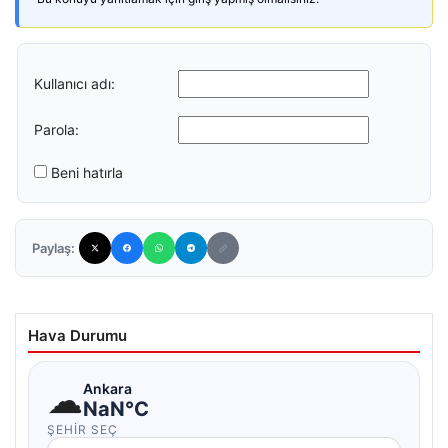
Kullanıcı adı:
Parola:
Beni hatırla
Paylaş:
Hava Durumu
☁
Ankara
NaN°C
ŞEHIR SEÇ