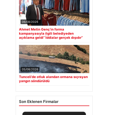
06/08/2026
Ahmet Metin Genç’in forma
kampanyasıyla ilgili belediyeden
açıklama geldi” İddialar gerçek dışıdır”
05/08/2026
Tunceli’de otluk alandan ormana sıçrayan
yangın söndürüldü
Son Eklenen Firmalar