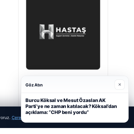
Hastaş Beton
×
Göz Atın
26/05/2026
Burcu Köksal ve Mesut Özaslan AK
Parti’ye ne zaman katılacak? Köksal’dan
açıklama: “CHP beni yordu”
ıyoruz.
Çerez Politikamız
Reddet
Kabul Et