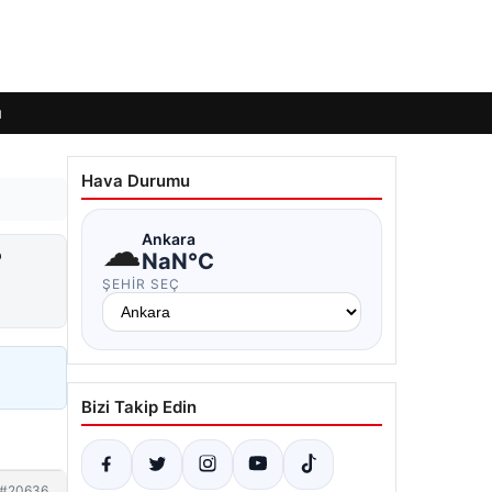
ı
Hava Durumu
☁
Ankara
?
NaN°C
ŞEHIR SEÇ
Bizi Takip Edin
#20636