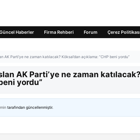
Güncel Haberler
Firma Rehberi
Forum
Çerez Politikas
n AK Parti’ye ne zaman katılacak? Köksal’dan açıklama: “CHP beni yordu”
lan AK Parti’ye ne zaman katılacak
beni yordu”
min
tarafından güncellenmiştir.