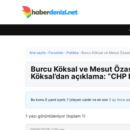
Ana sayfa
›
Forumlar
›
Politika
›
Burcu Köksal ve Mesut Özasla
Burcu Köksal ve Mesut Özas
Köksal’dan açıklama: “CHP 
Bu konu 0 yanıt içerir, 1 izleyen vardır ve en son
3 ay önce
ad
1 yazı görüntüleniyor (toplam 1)
08/05/2026: 2:55 am