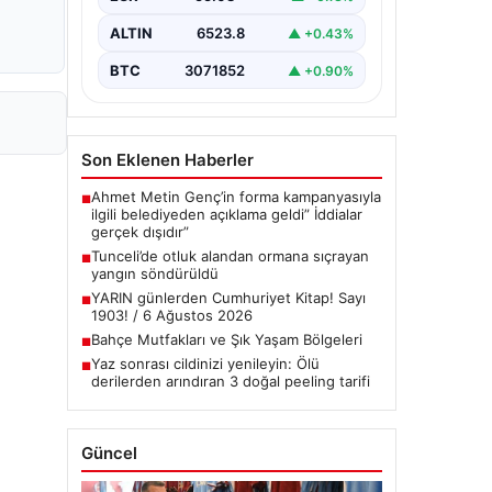
çeşitli…
ALTIN
6523.8
▲ +0.43%
BTC
3071852
▲ +0.90%
Son Eklenen Haberler
Ahmet Metin Genç’in forma kampanyasıyla
■
ilgili belediyeden açıklama geldi” İddialar
gerçek dışıdır”
Tunceli’de otluk alandan ormana sıçrayan
■
yangın söndürüldü
YARIN günlerden Cumhuriyet Kitap! Sayı
■
1903! / 6 Ağustos 2026
Bahçe Mutfakları ve Şık Yaşam Bölgeleri
■
Yaz sonrası cildinizi yenileyin: Ölü
■
derilerden arındıran 3 doğal peeling tarifi
Güncel