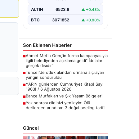
çeşitli…
ALTIN
6523.8
▲ +0.43%
BTC
3071852
▲ +0.90%
Son Eklenen Haberler
Ahmet Metin Genç’in forma kampanyasıyla
■
ilgili belediyeden açıklama geldi” İddialar
gerçek dışıdır”
Tunceli’de otluk alandan ormana sıçrayan
■
yangın söndürüldü
YARIN günlerden Cumhuriyet Kitap! Sayı
■
1903! / 6 Ağustos 2026
Bahçe Mutfakları ve Şık Yaşam Bölgeleri
■
Yaz sonrası cildinizi yenileyin: Ölü
■
derilerden arındıran 3 doğal peeling tarifi
Güncel