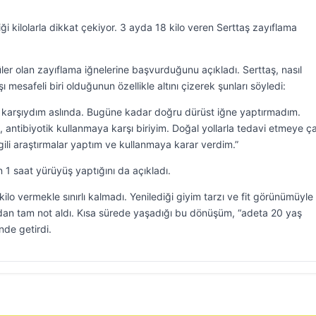
 kilolarla dikkat çekiyor. 3 ayda 18 kilo veren Serttaş zayıflama
r olan zayıflama iğnelerine başvurduğunu açıkladı. Serttaş, nasıl
ı mesafeli biri olduğunun özellikle altını çizerek şunları söyledi:
 karşıydım aslında. Bugüne kadar doğru dürüst iğne yaptırmadım.
antibiyotik kullanmaya karşı biriyim. Doğal yollarla tedavi etmeye çal
gili araştırmalar yaptım ve kullanmaya karar verdim.”
 1 saat yürüyüş yaptığını da açıkladı.
ilo vermekle sınırlı kalmadı. Yenilediği giyim tarzı ve fit görünümüyle
dan tam not aldı. Kısa sürede yaşadığı bu dönüşüm, “adeta 20 yaş
nde getirdi.