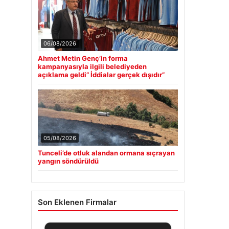
06/08/2026
Ahmet Metin Genç’in forma
kampanyasıyla ilgili belediyeden
açıklama geldi” İddialar gerçek dışıdır”
05/08/2026
Tunceli’de otluk alandan ormana sıçrayan
yangın söndürüldü
Son Eklenen Firmalar