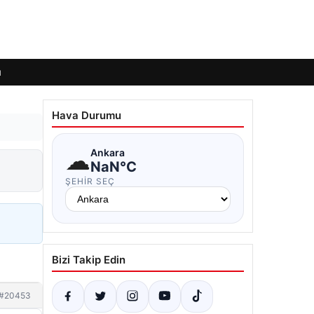
ı
Hava Durumu
☁
Ankara
NaN°C
ŞEHIR SEÇ
Bizi Takip Edin
#20453