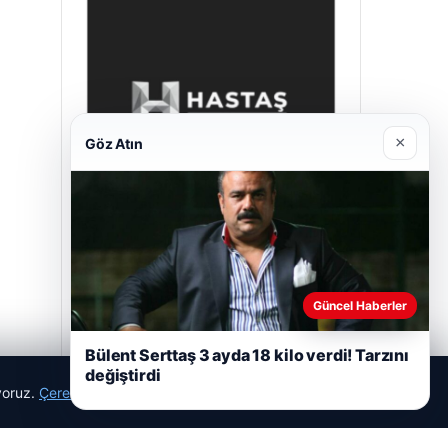
×
Göz Atın
Hastaş Beton
26/05/2026
Güncel Haberler
Bülent Serttaş 3 ayda 18 kilo verdi! Tarzını
değiştirdi
ıyoruz.
Çerez Politikamız
Reddet
Kabul Et