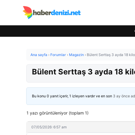
Ana sayfa
›
Forumlar
›
Magazin
›
Bülent Serttaş 3 ayda 18 kilo 
Bülent Serttaş 3 ayda 18 kilo
Bu konu 0 yanıt içerir, 1 izleyen vardır ve en son
3 ay önce
ad
1 yazı görüntüleniyor (toplam 1)
07/05/2026: 6:57 am