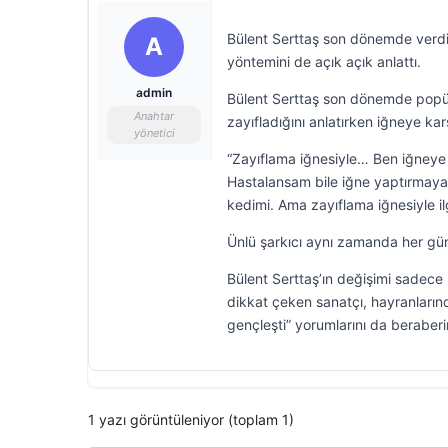
Bülent Serttaş son dönemde verdiği
A
yöntemini de açık açık anlattı.
admin
Bülent Serttaş son dönemde popüle
Anahtar
zayıfladığını anlatırken iğneye karş
yönetici
“Zayıflama iğnesiyle… Ben iğneye
Hastalansam bile iğne yaptırmaya, 
kedimi. Ama zayıflama iğnesiyle il
Ünlü şarkıcı aynı zamanda her gün
Bülent Serttaş’ın değişimi sadece k
dikkat çeken sanatçı, hayranların
gençleşti” yorumlarını da beraberi
1 yazı görüntüleniyor (toplam 1)