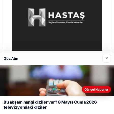
×
Göz Atın
Prenses Night Club
29/04/2026
Web sitemizi nasıl kullandığınızı daha iyi anlayabilmek,
Güncel Haberler
deneyiminizi kişiselleştirmek ve geliştirmek amacıyla çerezler
kullanıyoruz.
Çerez Politikamız
Bu akşam hangi diziler var? 8 Mayıs Cuma 2026
televizyondaki diziler
Reddet
Kabul Et