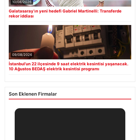
10/08/2026
Galatasaray’ın yeni hedefi Gabriel Martinelli: Transferde
rekor iddiası
09/08/2026
İstanbul’un 22 ilçesinde 9 saat elektrik kesintisi yaşanacak.
10 Ağustos BEDAŞ elektrik kesintisi programı
Son Eklenen Firmalar