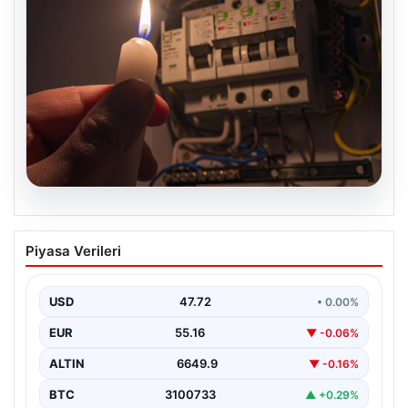
09.08.2026
İstanbul’un 22 ilçesinde 9 saat elektrik
Piyasa Verileri
kesintisi yaşanacak. 10 Ağustos BEDAŞ
elektrik kesintisi programı
USD
47.72
• 0.00%
EUR
55.16
▼ -0.06%
ALTIN
6649.9
▼ -0.16%
BTC
3100733
▲ +0.29%