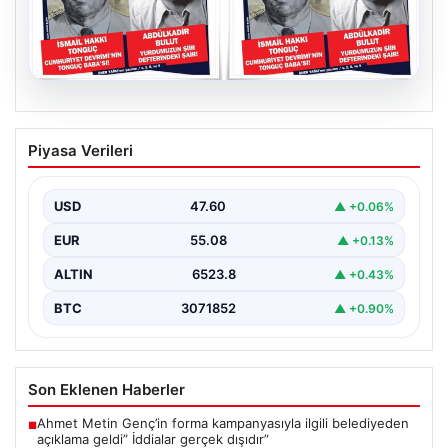
05.08.2026
YARIN günlerden Cumhuriyet Kitap!
Piyasa Verileri
Sayı 1903! / 6 Ağustos 2026
USD
47.60
▲ +0.06%
EUR
55.08
▲ +0.13%
ALTIN
6523.8
▲ +0.43%
BTC
3071852
▲ +0.90%
Son Eklenen Haberler
Ahmet Metin Genç’in forma kampanyasıyla ilgili belediyeden
■
açıklama geldi” İddialar gerçek dışıdır”