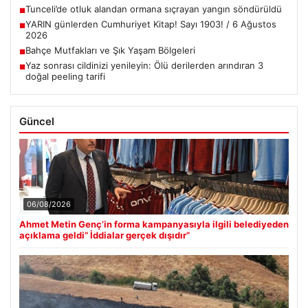
Tunceli’de otluk alandan ormana sıçrayan yangın söndürüldü
■
YARIN günlerden Cumhuriyet Kitap! Sayı 1903! / 6 Ağustos
■
2026
Bahçe Mutfakları ve Şık Yaşam Bölgeleri
■
Yaz sonrası cildinizi yenileyin: Ölü derilerden arındıran 3
■
doğal peeling tarifi
Güncel
06/08/2026
Ahmet Metin Genç’in forma kampanyasıyla ilgili belediyeden
açıklama geldi” İddialar gerçek dışıdır”