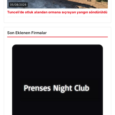
05/08/2026
Tunceli’de otluk alandan ormana sıçrayan yangın söndürüldü
Son Eklenen Firmalar