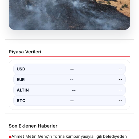
05.08.2026
Tunceli’de otluk alandan ormana
Piyasa Verileri
sıçrayan yangın söndürüldü
{ "title": "Tunceli’de Otluk Alandan Ormana Sıçrayan
Yangın Kontrol Altına Alındı", "content": "Tunceli’nin
USD
--
--
çeşitli…
EUR
--
--
ALTIN
--
--
BTC
--
--
Son Eklenen Haberler
Ahmet Metin Genç’in forma kampanyasıyla ilgili belediyeden
■