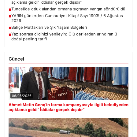
açıklama geldi” İddialar gerçek dışıdır”
Tunceli’de otluk alandan ormana sıçrayan yangın söndürüldü
■
YARIN günlerden Cumhuriyet Kitap! Sayı 1903! / 6 Ağustos
■
2026
Bahçe Mutfakları ve Şık Yaşam Bölgeleri
■
Yaz sonrası cildinizi yenileyin: Ölü derilerden arındıran 3
■
doğal peeling tarifi
Güncel
06/08/2026
Ahmet Metin Genç’in forma kampanyasıyla ilgili belediyeden
açıklama geldi” İddialar gerçek dışıdır”