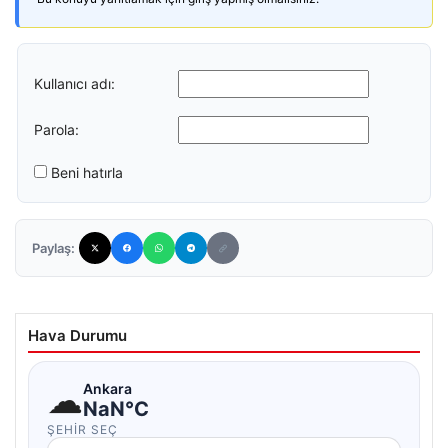
Kullanıcı adı:
Parola:
Beni hatırla
Paylaş:
Hava Durumu
☁
Ankara
NaN°C
ŞEHIR SEÇ