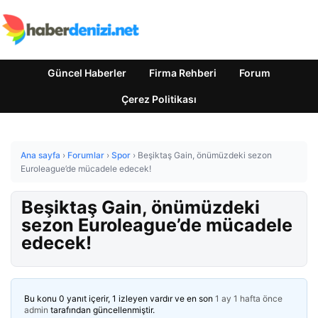
Güncel Haberler
Firma Rehberi
Forum
Çerez Politikası
Ana sayfa
›
Forumlar
›
Spor
›
Beşiktaş Gain, önümüzdeki sezon
Euroleague’de mücadele edecek!
Beşiktaş Gain, önümüzdeki
sezon Euroleague’de mücadele
edecek!
Bu konu 0 yanıt içerir, 1 izleyen vardır ve en son
1 ay 1 hafta önce
admin
tarafından güncellenmiştir.