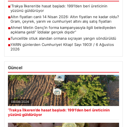
‘Trakya İlkeren’de hasat başladı: 1991’den beri üreticinin
■
yüzünü güldürüyor
Altın fiyatları canlı 14 Nisan 2026: Altın fiyatları ne kadar oldu?
■
Gram, çeyrek, yarım ve cumhuriyet altını alış satış fiyatları
Ahmet Metin Genç’in forma kampanyasıyla ilgili belediyeden
■
açıklama geldi” İddialar gerçek dışıdır”
Tunceli’de otluk alandan ormana sıçrayan yangın söndürüldü
■
YARIN günlerden Cumhuriyet Kitap! Sayı 1903! / 6 Ağustos
■
2026
Güncel
08/08/2026
‘Trakya İlkeren’de hasat başladı: 1991’den beri üreticinin
yüzünü güldürüyor