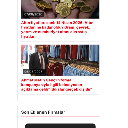
07/08/2026
Altın fiyatları canlı 14 Nisan 2026: Altın
fiyatları ne kadar oldu? Gram, çeyrek,
yarım ve cumhuriyet altını alış satış
fiyatları
06/08/2026
Ahmet Metin Genç’in forma
kampanyasıyla ilgili belediyeden
açıklama geldi” İddialar gerçek dışıdır”
Son Eklenen Firmalar