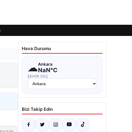
ı
Hava Durumu
☁
Ankara
NaN°C
ŞEHIR SEÇ
Bizi Takip Edin
#24339