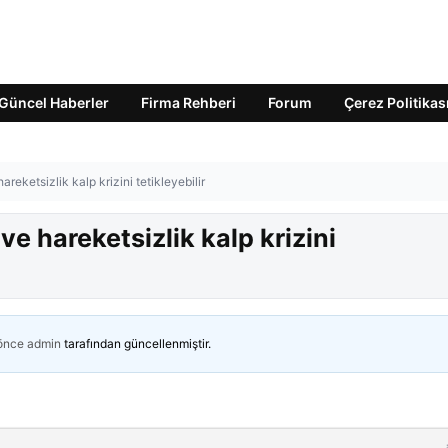
Güncel Haberler
Firma Rehberi
Forum
Çerez Politikas
reketsizlik kalp krizini tetikleyebilir
e hareketsizlik kalp krizini
 önce
admin
tarafından güncellenmiştir.