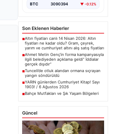
BTC
3090394
▼ -0.12%
Son Eklenen Haberler
Altın fiyatları canlı 14 Nisan 2026: Altın
■
fiyatları ne kadar oldu? Gram, çeyrek,
yarım ve cumhuriyet altını alış satış fiyatları
Ahmet Metin Genç’in forma kampanyasıyla
■
ilgili belediyeden açıklama geldi” İddialar
gerçek dışıdır”
Tunceli’de otluk alandan ormana sıçrayan
■
yangın söndürüldü
YARIN günlerden Cumhuriyet Kitap! Sayı
■
1903! / 6 Ağustos 2026
Bahçe Mutfakları ve Şık Yaşam Bölgeleri
■
Güncel