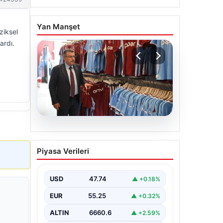
Yan Manşet
ziksel
ardı.
06.08.2026
Ahmet Metin Genç’in
Piyasa Verileri
forma kampanyasıyla ilgili
belediyeden açıklama
geldi” İddialar gerçek
USD
47.74
▲ +0.18%
dışıdır”
EUR
55.25
▲ +0.32%
ALTIN
6660.6
▲ +2.59%