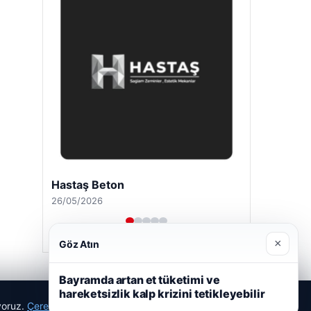
Hastaş Beton
26/05/2026
×
Göz Atın
Bayramda artan et tüketimi ve
hareketsizlik kalp krizini tetikleyebilir
ıyoruz.
Çerez Politikamız
Reddet
Kabul Et