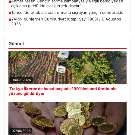
Ahmet Metin Genç’in forma kampanyasıyla ilgili belediyeden
■
açıklama geldi” İddialar gerçek dışıdır”
Tunceli’de otluk alandan ormana sıçrayan yangın söndürüldü
■
YARIN günlerden Cumhuriyet Kitap! Sayı 1903! / 6 Ağustos
■
2026
Güncel
08/08/2026
‘Trakya İlkeren’de hasat başladı: 1991’den beri üreticinin
yüzünü güldürüyor
07/08/2026