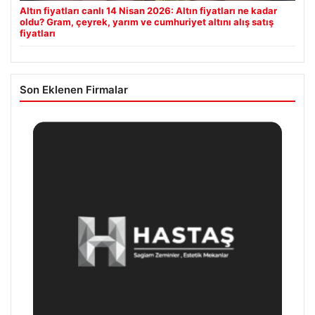
Altın fiyatları canlı 14 Nisan 2026: Altın fiyatları ne kadar
oldu? Gram, çeyrek, yarım ve cumhuriyet altını alış satış
fiyatları
Son Eklenen Firmalar