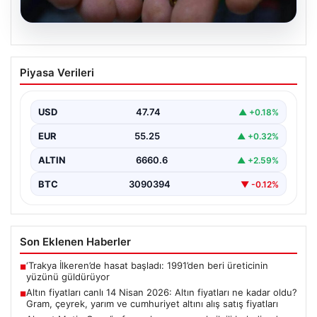
07.08.2026
Altın fiyatları canlı 14 Nisan 2026: Altın
Piyasa Verileri
fiyatları ne kadar oldu? Gram, çeyrek,
yarım ve cumhuriyet altını alış satış
fiyatları
USD
47.74
▲ +0.18%
{"title": "14 Nisan 2026 Güncel Altın Fiyatları: Gram,
EUR
55.25
▲ +0.32%
Çeyrek, Yarım ve Cumhuriyet Altını Satış…
ALTIN
6660.6
▲ +2.59%
BTC
3090394
▼ -0.12%
Son Eklenen Haberler
‘Trakya İlkeren’de hasat başladı: 1991’den beri üreticinin
■
yüzünü güldürüyor
Altın fiyatları canlı 14 Nisan 2026: Altın fiyatları ne kadar oldu?
■
Gram, çeyrek, yarım ve cumhuriyet altını alış satış fiyatları