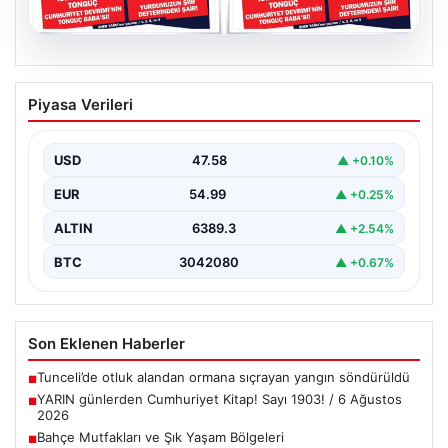
05.08.2026
YARIN günlerden Cumhuriyet Kitap!
Piyasa Verileri
Sayı 1903! / 6 Ağustos 2026
USD
47.58
▲ +0.10%
EUR
54.99
▲ +0.25%
ALTIN
6389.3
▲ +2.54%
BTC
3042080
▲ +0.67%
Son Eklenen Haberler
Tunceli’de otluk alandan ormana sıçrayan yangın söndürüldü
■
YARIN günlerden Cumhuriyet Kitap! Sayı 1903! / 6 Ağustos
■
2026
Bahçe Mutfakları ve Şık Yaşam Bölgeleri
■