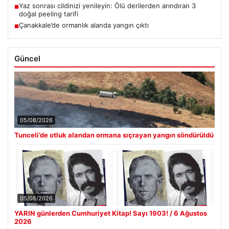
Yaz sonrası cildinizi yenileyin: Ölü derilerden arındıran 3
■
doğal peeling tarifi
Çanakkale’de ormanlık alanda yangın çıktı
■
Güncel
05/08/2026
Tunceli’de otluk alandan ormana sıçrayan yangın söndürüldü
05/08/2026
YARIN günlerden Cumhuriyet Kitap! Sayı 1903! / 6 Ağustos
2026