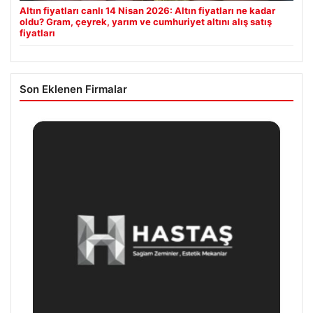
Altın fiyatları canlı 14 Nisan 2026: Altın fiyatları ne kadar
oldu? Gram, çeyrek, yarım ve cumhuriyet altını alış satış
fiyatları
Son Eklenen Firmalar