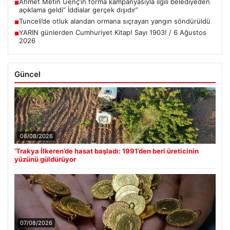
Ahmet Metin Genç’in forma kampanyasıyla ilgili belediyeden
■
açıklama geldi” İddialar gerçek dışıdır”
Tunceli’de otluk alandan ormana sıçrayan yangın söndürüldü
■
YARIN günlerden Cumhuriyet Kitap! Sayı 1903! / 6 Ağustos
■
2026
Güncel
08/08/2026
‘Trakya İlkeren’de hasat başladı: 1991’den beri üreticinin
yüzünü güldürüyor
07/08/2026