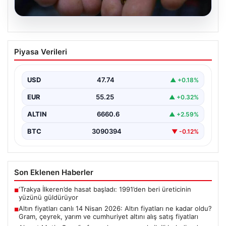
07.08.2026
Altın fiyatları canlı 14 Nisan 2026: Altın
Piyasa Verileri
fiyatları ne kadar oldu? Gram, çeyrek,
yarım ve cumhuriyet altını alış satış
fiyatları
USD
47.74
▲ +0.18%
{"title": "14 Nisan 2026 Güncel Altın Fiyatları: Gram,
EUR
55.25
▲ +0.32%
Çeyrek, Yarım ve Cumhuriyet Altını Satış…
ALTIN
6660.6
▲ +2.59%
BTC
3090394
▼ -0.12%
Son Eklenen Haberler
‘Trakya İlkeren’de hasat başladı: 1991’den beri üreticinin
■
yüzünü güldürüyor
Altın fiyatları canlı 14 Nisan 2026: Altın fiyatları ne kadar oldu?
■
Gram, çeyrek, yarım ve cumhuriyet altını alış satış fiyatları