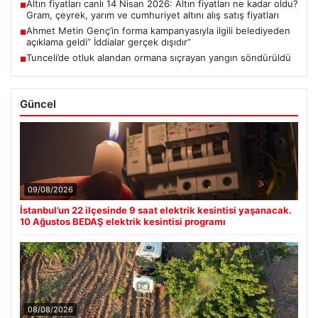
Altın fiyatları canlı 14 Nisan 2026: Altın fiyatları ne kadar oldu?
■
Gram, çeyrek, yarım ve cumhuriyet altını alış satış fiyatları
Ahmet Metin Genç’in forma kampanyasıyla ilgili belediyeden
■
açıklama geldi” İddialar gerçek dışıdır”
Tunceli’de otluk alandan ormana sıçrayan yangın söndürüldü
■
Güncel
09/08/2026
İstanbul’un 22 ilçesinde 9 saat elektrik kesintisi yaşanacak.
10 Ağustos BEDAŞ elektrik kesintisi programı
08/08/2026