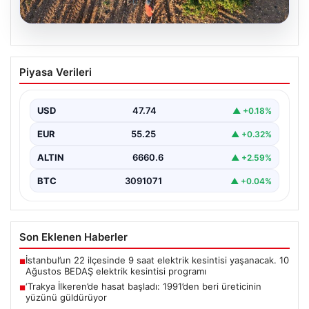
08.08.2026
‘Trakya İlkeren’de hasat başladı:
Piyasa Verileri
1991’den beri üreticinin yüzünü
güldürüyor
USD
47.74
▲ +0.18%
EUR
55.25
▲ +0.32%
ALTIN
6660.6
▲ +2.59%
BTC
3091071
▲ +0.04%
Son Eklenen Haberler
İstanbul’un 22 ilçesinde 9 saat elektrik kesintisi yaşanacak. 10
■
Ağustos BEDAŞ elektrik kesintisi programı
‘Trakya İlkeren’de hasat başladı: 1991’den beri üreticinin
■
yüzünü güldürüyor