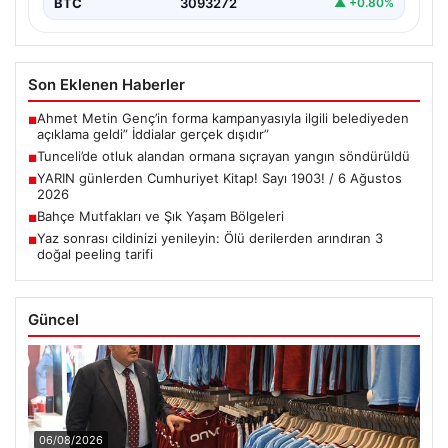
BTC
3093272
▲ +0.80%
Son Eklenen Haberler
Ahmet Metin Genç’in forma kampanyasıyla ilgili belediyeden
■
açıklama geldi” İddialar gerçek dışıdır”
Tunceli’de otluk alandan ormana sıçrayan yangın söndürüldü
■
YARIN günlerden Cumhuriyet Kitap! Sayı 1903! / 6 Ağustos
■
2026
Bahçe Mutfakları ve Şık Yaşam Bölgeleri
■
Yaz sonrası cildinizi yenileyin: Ölü derilerden arındıran 3
■
doğal peeling tarifi
Güncel
06/08/2026