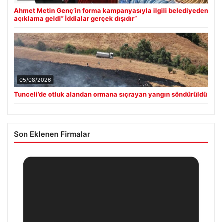
Ahmet Metin Genç’in forma kampanyasıyla ilgili belediyeden
açıklama geldi” İddialar gerçek dışıdır”
05/08/2026
Tunceli’de otluk alandan ormana sıçrayan yangın söndürüldü
Son Eklenen Firmalar