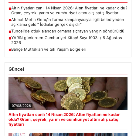
Altın fiyatları canlı 14 Nisan 2026: Altın fiyatları ne kadar oldu?
■
Gram, çeyrek, yarım ve cumhuriyet altını alış satış fiyatları
Ahmet Metin Genç’in forma kampanyasıyla ilgili belediyeden
■
açıklama geldi” İddialar gerçek dışıdır”
Tunceli’de otluk alandan ormana sıçrayan yangın söndürüldü
■
YARIN günlerden Cumhuriyet Kitap! Sayı 1903! / 6 Ağustos
■
2026
Bahçe Mutfakları ve Şık Yaşam Bölgeleri
■
Güncel
07/08/2026
Altın fiyatları canlı 14 Nisan 2026: Altın fiyatları ne kadar
oldu? Gram, çeyrek, yarım ve cumhuriyet altını alış satış
fiyatları