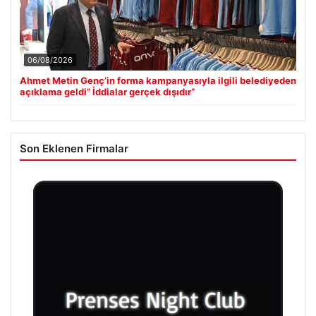
06/08/2026
Ahmet Metin Genç’in forma kampanyasıyla ilgili belediyeden
açıklama geldi” İddialar gerçek dışıdır”
Son Eklenen Firmalar