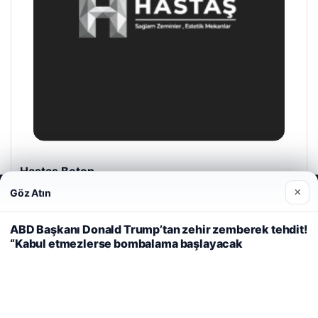
Hastaş Beton
26/05/2026
×
Göz Atın
Web sitemizi nasıl kullandığınızı daha iyi anlayabilmek,
deneyiminizi kişiselleştirmek ve geliştirmek amacıyla çerezler
kullanıyoruz.
Çerez Politikamız
ABD Başkanı Donald Trump’tan zehir zemberek tehdit!
“Kabul etmezlerse bombalama başlayacak
Reddet
Kabul Et
© 2026 Haber Denizi – Güncel Haberler