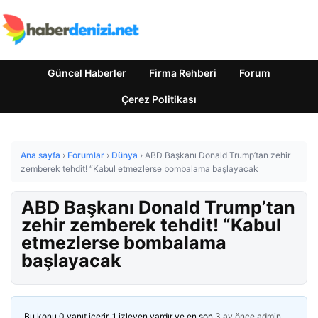
Güncel Haberler
Firma Rehberi
Forum
Çerez Politikası
Ana sayfa
›
Forumlar
›
Dünya
›
ABD Başkanı Donald Trump’tan zehir
zemberek tehdit! “Kabul etmezlerse bombalama başlayacak
ABD Başkanı Donald Trump’tan
zehir zemberek tehdit! “Kabul
etmezlerse bombalama
başlayacak
Bu konu 0 yanıt içerir, 1 izleyen vardır ve en son
3 ay önce
admin