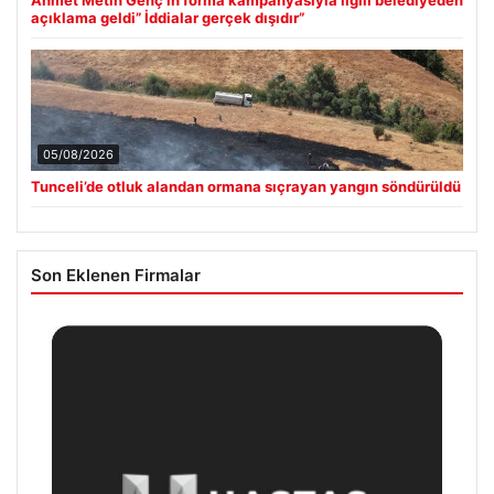
açıklama geldi” İddialar gerçek dışıdır”
05/08/2026
Tunceli’de otluk alandan ormana sıçrayan yangın söndürüldü
Son Eklenen Firmalar