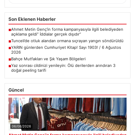
Son Eklenen Haberler
Ahmet Metin Genç’in forma kampanyasıyla ilgili belediyeden
■
açıklama geldi” İddialar gerçek dışıdır”
Tunceli’de otluk alandan ormana sıçrayan yangın söndürüldü
■
YARIN günlerden Cumhuriyet Kitap! Sayı 1903! / 6 Ağustos
■
2026
Bahçe Mutfakları ve Şık Yaşam Bölgeleri
■
Yaz sonrası cildinizi yenileyin: Ölü derilerden arındıran 3
■
doğal peeling tarifi
Güncel
06/08/2026
Ahmet Metin Genç’in forma kampanyasıyla ilgili belediyeden