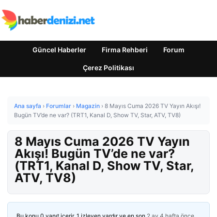
Güncel Haberler
Firma Rehberi
Forum
Çerez Politikası
Ana sayfa
›
Forumlar
›
Magazin
›
8 Mayıs Cuma 2026 TV Yayın Akışı!
Bugün TV’de ne var? (TRT1, Kanal D, Show TV, Star, ATV, TV8)
8 Mayıs Cuma 2026 TV Yayın
Akışı! Bugün TV’de ne var?
(TRT1, Kanal D, Show TV, Star,
ATV, TV8)
Bu konu 0 yanıt içerir, 1 izleyen vardır ve en son
2 ay 4 hafta önce