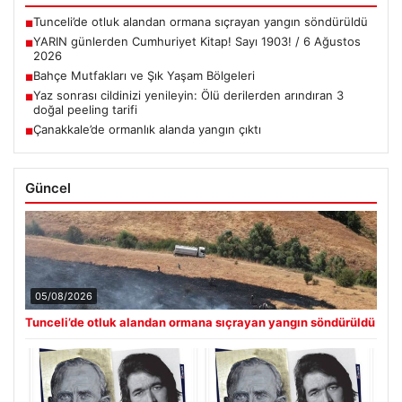
Tunceli’de otluk alandan ormana sıçrayan yangın söndürüldü
■
YARIN günlerden Cumhuriyet Kitap! Sayı 1903! / 6 Ağustos
■
2026
Bahçe Mutfakları ve Şık Yaşam Bölgeleri
■
Yaz sonrası cildinizi yenileyin: Ölü derilerden arındıran 3
■
doğal peeling tarifi
Çanakkale’de ormanlık alanda yangın çıktı
■
Güncel
05/08/2026
Tunceli’de otluk alandan ormana sıçrayan yangın söndürüldü