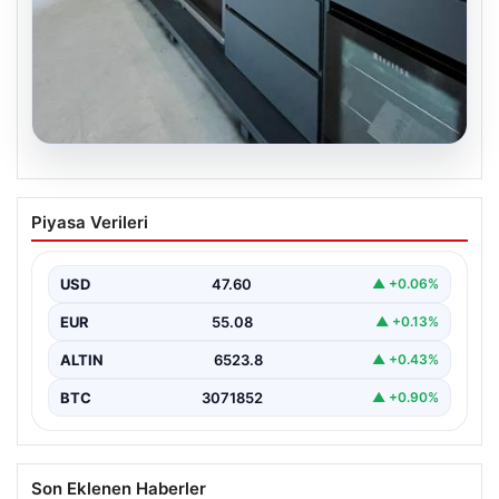
04.08.2026
Bahçe Mutfakları ve Şık Yaşam
Piyasa Verileri
Bölgeleri
Doğal hava tasarımı günümüzde önemli bir gelişim
yaşamaktadır. Baştan başa özel evlerde ikamet eden…
USD
47.60
▲ +0.06%
EUR
55.08
▲ +0.13%
ALTIN
6523.8
▲ +0.43%
BTC
3071852
▲ +0.90%
Son Eklenen Haberler