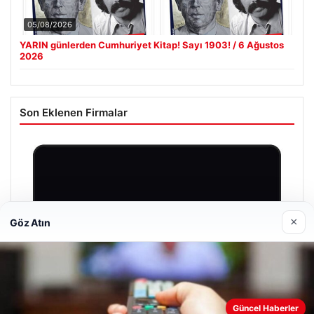
05/08/2026
YARIN günlerden Cumhuriyet Kitap! Sayı 1903! / 6 Ağustos
2026
Son Eklenen Firmalar
×
Göz Atın
Web sitemizi nasıl kullandığınızı daha iyi anlayabilmek,
Güncel Haberler