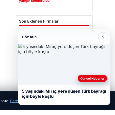
yangın söndürüldü
Son Eklenen Firmalar
×
Göz Atın
Güncel Haberler
5 yaşındaki Miraç yere düşen Türk bayrağı
için böyle koştu
ıyoruz.
Çerez Politikamız
Reddet
Kabul Et
Enes Kaplan Avukatlık Bürosu
28/04/2026