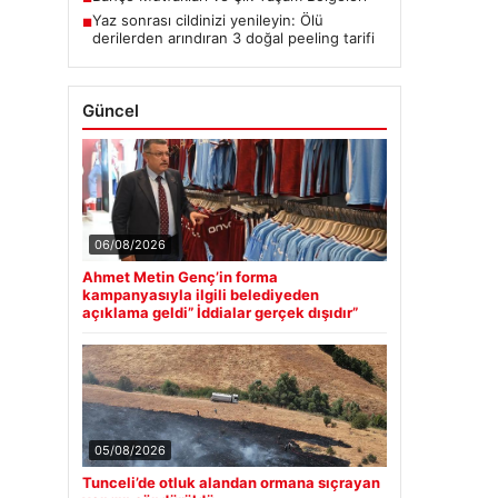
Yaz sonrası cildinizi yenileyin: Ölü
■
derilerden arındıran 3 doğal peeling tarifi
Güncel
06/08/2026
Ahmet Metin Genç’in forma
kampanyasıyla ilgili belediyeden
açıklama geldi” İddialar gerçek dışıdır”
05/08/2026
Tunceli’de otluk alandan ormana sıçrayan