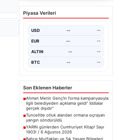
Bahçe Mutfakları ve Şık
Piyasa Verileri
Yaşam Bölgeleri
Doğal hava tasarımı günümüzde
önemli bir gelişim yaşamaktadır.
USD
--
--
Baştan başa özel evlerde ikamet
eden…
EUR
--
--
ALTIN
--
--
BTC
--
--
Son Eklenen Haberler
Ahmet Metin Genç’in forma kampanyasıyla
■
ilgili belediyeden açıklama geldi” İddialar
gerçek dışıdır”
Tunceli’de otluk alandan ormana sıçrayan
■
yangın söndürüldü
YARIN günlerden Cumhuriyet Kitap! Sayı
■
1903! / 6 Ağustos 2026
Bahçe Mutfakları ve Şık Yaşam Bölgeleri
■