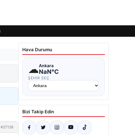
ı
Hava Durumu
☁
Ankara
NaN°C
ŞEHIR SEÇ
Bizi Takip Edin
#27128