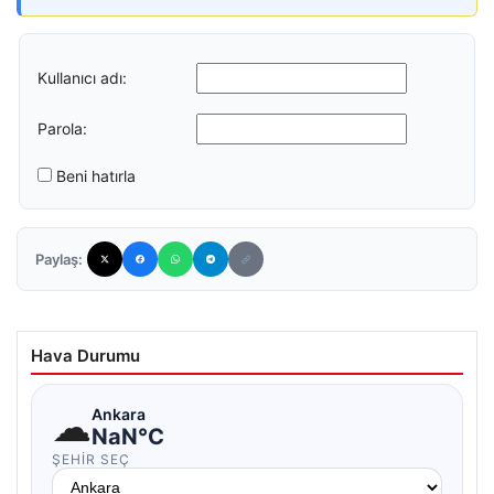
Kullanıcı adı:
Parola:
Beni hatırla
Paylaş:
Hava Durumu
☁
Ankara
NaN°C
ŞEHIR SEÇ