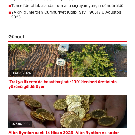
Tunceli’de otluk alandan ormana sıçrayan yangın söndürüldü
■
YARIN günlerden Cumhuriyet Kitap! Sayı 1903! / 6 Ağustos
■
2026
Güncel
08/08/2026
‘Trakya İlkeren’de hasat başladı: 1991’den beri üreticinin
yüzünü güldürüyor
07/08/2026
Altın fiyatları canlı 14 Nisan 2026: Altın fiyatları ne kadar