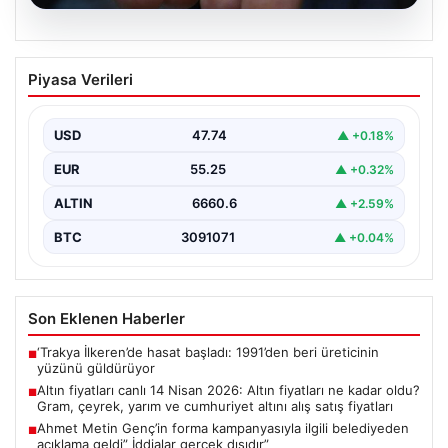
07.08.2026
Altın fiyatları canlı 14 Nisan 2026: Altın
Piyasa Verileri
fiyatları ne kadar oldu? Gram, çeyrek,
yarım ve cumhuriyet altını alış satış
fiyatları
USD
47.74
▲ +0.18%
{"title": "14 Nisan 2026 Güncel Altın Fiyatları: Gram,
EUR
55.25
▲ +0.32%
Çeyrek, Yarım ve Cumhuriyet Altını Satış…
ALTIN
6660.6
▲ +2.59%
BTC
3091071
▲ +0.04%
Son Eklenen Haberler
‘Trakya İlkeren’de hasat başladı: 1991’den beri üreticinin
■
yüzünü güldürüyor
Altın fiyatları canlı 14 Nisan 2026: Altın fiyatları ne kadar oldu?
■
Gram, çeyrek, yarım ve cumhuriyet altını alış satış fiyatları
Ahmet Metin Genç’in forma kampanyasıyla ilgili belediyeden
■
açıklama geldi” İddialar gerçek dışıdır”