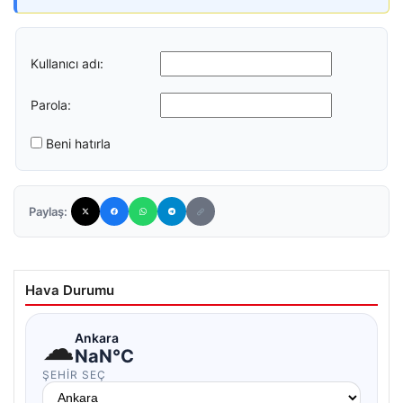
Kullanıcı adı:
Parola:
Beni hatırla
Paylaş:
Hava Durumu
☁
Ankara
NaN°C
ŞEHIR SEÇ