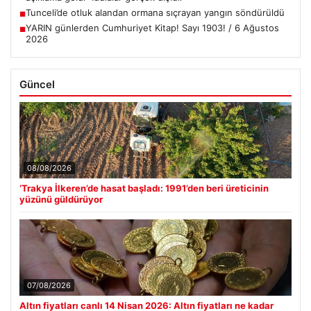
Tunceli’de otluk alandan ormana sıçrayan yangın söndürüldü
■
YARIN günlerden Cumhuriyet Kitap! Sayı 1903! / 6 Ağustos
■
2026
Güncel
08/08/2026
‘Trakya İlkeren’de hasat başladı: 1991’den beri üreticinin
yüzünü güldürüyor
07/08/2026
Altın fiyatları canlı 14 Nisan 2026: Altın fiyatları ne kadar