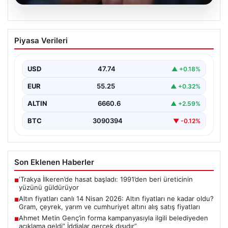
07.08.2026
Altın fiyatları canlı 14 Nisan 2026: Altın
Piyasa Verileri
fiyatları ne kadar oldu? Gram, çeyrek,
yarım ve cumhuriyet altını alış satış
fiyatları
USD
47.74
▲ +0.18%
{"title": "14 Nisan 2026 Güncel Altın Fiyatları: Gram,
EUR
55.25
▲ +0.32%
Çeyrek, Yarım ve Cumhuriyet Altını Satış…
ALTIN
6660.6
▲ +2.59%
BTC
3090394
▼ -0.12%
Son Eklenen Haberler
‘Trakya İlkeren’de hasat başladı: 1991’den beri üreticinin
■
yüzünü güldürüyor
Altın fiyatları canlı 14 Nisan 2026: Altın fiyatları ne kadar oldu?
■
Gram, çeyrek, yarım ve cumhuriyet altını alış satış fiyatları
Ahmet Metin Genç’in forma kampanyasıyla ilgili belediyeden
■
açıklama geldi” İddialar gerçek dışıdır”