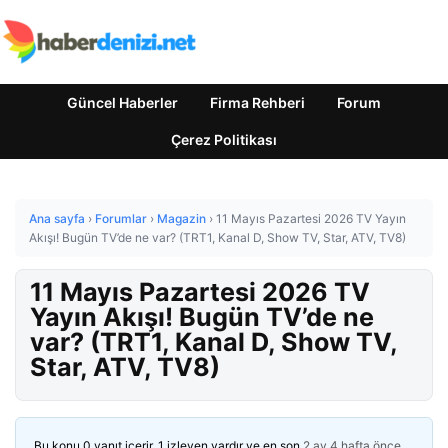
Güncel Haberler
Firma Rehberi
Forum
Çerez Politikası
Ana sayfa
›
Forumlar
›
Magazin
›
11 Mayıs Pazartesi 2026 TV Yayın
Akışı! Bugün TV’de ne var? (TRT1, Kanal D, Show TV, Star, ATV, TV8)
11 Mayıs Pazartesi 2026 TV
Yayın Akışı! Bugün TV’de ne
var? (TRT1, Kanal D, Show TV,
Star, ATV, TV8)
Bu konu 0 yanıt içerir, 1 izleyen vardır ve en son
2 ay 4 hafta önce