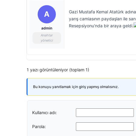
Gazi Mustafa Kemal Atatürk adına
A
yarış camiasının paydaşları ile s
Resepsiyonu’nda bir araya geldi.
admin
Anahtar
yönetici
1 yazı görüntüleniyor (toplam 1)
Bu konuyu yanıtlamak için giriş yapmış olmalısınız.
Kullanıcı adı:
Parola: