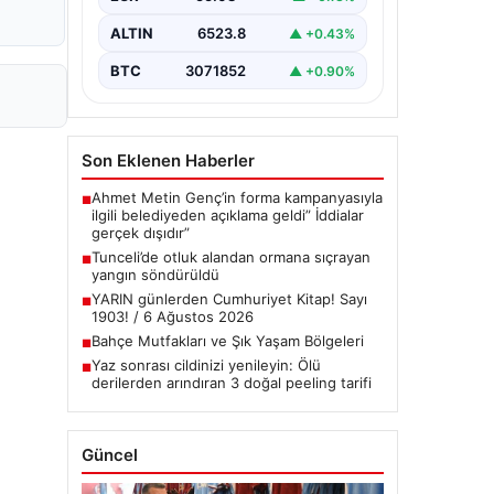
çeşitli…
ALTIN
6523.8
▲ +0.43%
BTC
3071852
▲ +0.90%
Son Eklenen Haberler
Ahmet Metin Genç’in forma kampanyasıyla
■
ilgili belediyeden açıklama geldi” İddialar
gerçek dışıdır”
Tunceli’de otluk alandan ormana sıçrayan
■
yangın söndürüldü
YARIN günlerden Cumhuriyet Kitap! Sayı
■
1903! / 6 Ağustos 2026
Bahçe Mutfakları ve Şık Yaşam Bölgeleri
■
Yaz sonrası cildinizi yenileyin: Ölü
■
derilerden arındıran 3 doğal peeling tarifi
Güncel