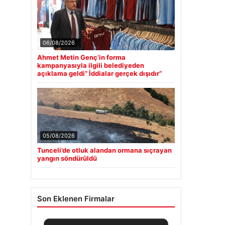
06/08/2026
Ahmet Metin Genç’in forma
kampanyasıyla ilgili belediyeden
açıklama geldi” İddialar gerçek dışıdır”
05/08/2026
Tunceli’de otluk alandan ormana sıçrayan
yangın söndürüldü
Son Eklenen Firmalar