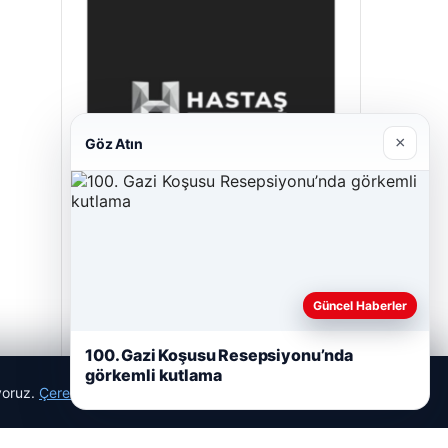
×
Göz Atın
Hastaş Beton
26/05/2026
Güncel Haberler
100. Gazi Koşusu Resepsiyonu’nda
görkemli kutlama
ıyoruz.
Çerez Politikamız
Reddet
Kabul Et