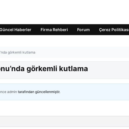
Güncel Haberler
Firma Rehberi
Forum
Çerez Politikas
’nda görkemli kutlama
onu’nda görkemli kutlama
önce
admin
tarafından güncellenmiştir.