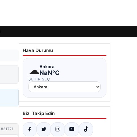
ı
Hava Durumu
☁
Ankara
NaN°C
ŞEHIR SEÇ
Bizi Takip Edin
#31771